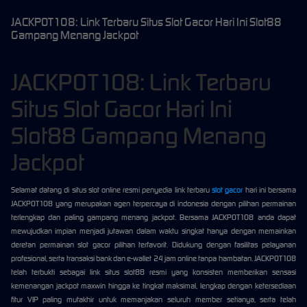
JACKPOT108: Link Terbaru Situs Slot Gacor Hari Ini Slot88
Gampang Menang Jackpot
JACKPOT108: Link Terbaru
Situs Slot Gacor Hari Ini
Slot88 Gampang Menang
Jackpot
Selamat datang di situs slot online resmi penyedia link terbaru
slot gacor
hari ini bersama
JACKPOT108 yang merupakan agen terpercaya di indonesia dengan pilihan permainan
terlengkap dan paling gampang menang jackpot. Bersama JACKPOT108 anda dapat
mewujudkan impian menjadi jutawan dalam waktu singkat hanya dengan memainkan
deretan permainan slot gacor pilihan terfavorit. Didukung dengan fasilitas pelayanan
profesional, serta transaksi bank dan e-wallet 24 jam online tanpa hambatan. JACKPOT108
telah terbukti sebagai link situs slot88 resmi yang konsisten memberikan sensasi
kemenangan jackpot maxwin hingga ke tingkat maksimal, lengkap dengan ketersediaan
fitur VIP paling mutakhir untuk memanjakan seluruh member setianya, serta telah