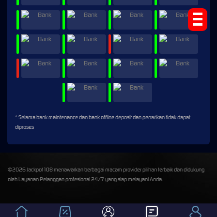
* Selama bank maintenance dan bank offline deposit dan penarikan tidak dapat
diproses
©2026 Jackpot108 menawarkan berbagai macam provider pilihan terbaik dan didukung
oleh Layanan Pelanggan profesional 24/7 yang siap melayani Anda.