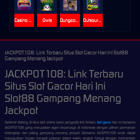
Casino Win Spin
Owls
Dungeon Quest
Outsourced: Slash Game
JACKPOT108: Link Terbaru Situs Slot Gacor Hari Ini Slot88
Gampang Menang Jackpot
JACKPOT108: Link Terbaru
Situs Slot Gacor Hari Ini
Slot88 Gampang Menang
Jackpot
Selamat datang di situs slot online resmi penyedia link terbaru
slot gacor
hari ini bersama
JACKPOT108 yang merupakan agen terpercaya di indonesia dengan pilihan permainan
terlengkap dan paling gampang menang jackpot. Bersama JACKPOT108 anda dapat
mewujudkan impian menjadi jutawan dalam waktu singkat hanya dengan memainkan