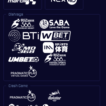
Olahraga
Crash Game