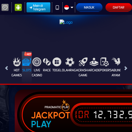
Main di
MASUK
DAFTAR
Telegram
HOT
SLOTS
LIVE
RACE
TOGEL
OLAHRAGA
CRASH
ARCADE
POKER
SABUNG
PROMO
GAMES
CASINO
GAME
AYAM
IDR
12,732,
JACKPOT
PLAY