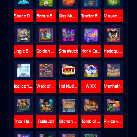
Space Donkey
Bonus Bunnies
Kiss My Chainsaw
Tractor Beam
Mayan Magic Wildfire
Jingle Balls
Golden Genie And The Walking Wilds
Starstruck
Hot 4 Cash
Harlequin Carnival
Ice Ice Yeti
Walk of Shame
Hot Nudge
WiXX
Manhattan Goes Wild
Thor: Hammer Time
Tesla Jolt
Kitchen Drama: Sushi Mania
Tomb of Nefertiti
Pixies vs Pirates