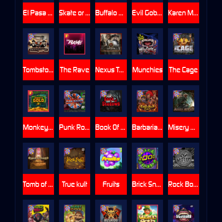
El Pasa Gunfight xNudge
Skate or Die
Buffalo Hunter
Evil Goblins xBomb
Karen Maneater
Tombstone No Mercy
The Rave
Nexus Tombstone RIP
Munchies
The Cage
Monkey's Gold xPays
Punk Rocker
Book Of Shadows
Barbarian Fury
Misery Mining
Tomb of Akhenaten
True kult
Fruits
Brick Snake 2000
Rock Bottom