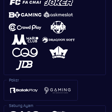
Poker
Sabung Ayam