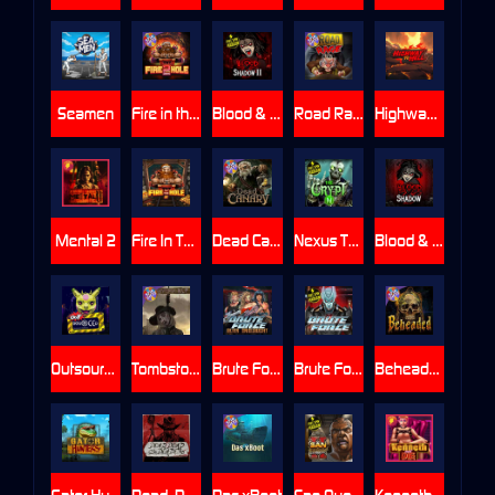
Seamen
Fire in the Hole 2
Blood & Shadow 2
Road Rage
Highway to Hell
Mental 2
Fire In The Hole xBomb
Dead Canary
Nexus The Crypt
Blood & Shadow
Outsourced
Tombstone RIP
Brute Force: Alien Onslaught
Brute Force
Beheaded