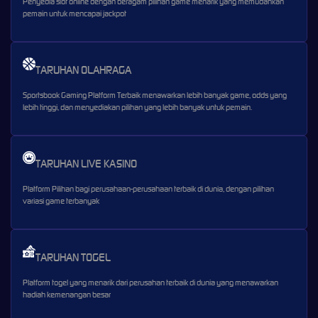
Penyedia slot online dengan beragam pilihan game menarik yang memudahkan
pemain untuk mencapai jackpot
TARUHAN OLAHRAGA
Sportsbook Gaming Platform Terbaik menawarkan lebih banyak game, odds yang
lebih tinggi, dan menyediakan pilihan yang lebih banyak untuk pemain.
TARUHAN LIVE KASINO
Platform Pilihan bagi perusahaan-perusahaan terbaik di dunia, dengan pilihan
variasi game terbanyak
TARUHAN TOGEL
Platform togel yang menarik dari perusahan terbaik di dunia yang menawarkan
hadiah kemenangan besar