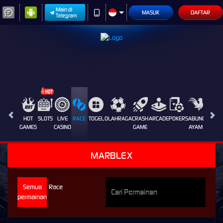
Main di
MASUK
DAFTAR
Telegram
HOT
SLOTS
LIVE
RACE
TOGEL
OLAHRAGA
CRASH
ARCADE
POKER
SABUNG
PROMO
GAMES
CASINO
GAME
AYAM
MARBLEX
Semua
Race
permainan