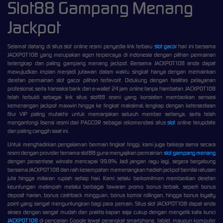
Slot88 Gampang Menang
Jackpot
Selamat datang di situs slot online resmi penyedia link terbaru
slot gacor
hari ini bersama
JACKPOT108 yang merupakan agen terpercaya di indonesia dengan pilihan permainan
terlengkap dan paling gampang menang jackpot. Bersama JACKPOT108 anda dapat
mewujudkan impian menjadi jutawan dalam waktu singkat hanya dengan memainkan
deretan permainan slot gacor pilihan terfavorit. Didukung dengan fasilitas pelayanan
profesional, serta transaksi bank dan e-wallet 24 jam online tanpa hambatan. JACKPOT108
telah terbukti sebagai link situs slot88 resmi yang konsisten memberikan sensasi
kemenangan jackpot maxwin hingga ke tingkat maksimal, lengkap dengan ketersediaan
fitur VIP paling mutakhir untuk memanjakan seluruh member setianya, serta telah
mengantongi lisensi resmi dari PAGCOR sebagai rekomendasi situs
slot
online terupdate
dan paling canggih saat ini.
Untuk menghadirkan pengalaman bermain tingkat tinggi, kami juga bekerja sama secara
resmi dengan provider ternama slot88 guna menyajikan permainan
slot gampang menang
dengan persentase winrate mencapai 99.8%. Jadi jangan ragu lagi, segera bergabung
bersama JACKPOT108 dan raih kesempatan memenangkan hadiah jackpot bernilai ratusan
juta hingga miliaran rupiah setiap hari. Kami selalu berkomitmen memberikan deretan
keuntungan melimpah melalui berbagai tawaran promo bonus terbaik, seperti bonus
deposit harian, bonus cashback mingguan, bonus komisi rollingan, hingga bonus loyalty
point yang sangat menguntungkan bagi para pemain. Situs slot JACKPOT108 dapat anda
akses dengan sangat mudah dan praktis kapan saja cukup dengan mengetik kata kunci
JACKPOT108
di pencarian Google lewat perangkat smartphone, tablet, maupun komputer