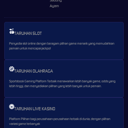
Sabung
Ayam
TARUHAN SLOT
Penyedia slot online dengan beragam pilihan game menarik yang memudahkan
pemain untuk mencapai jackpot
TARUHAN OLAHRAGA
Sportsbook Gaming Platform Terbaik menawarkan lebih banyak game, odds yang
lebih tinggi, dan menyediakan pilihan yang lebih banyak untuk pemain.
TARUHAN LIVE KASINO
Platform Pilihan bagi perusahaan-perusahaan terbaik di dunia, dengan pilihan
variasi game terbanyak