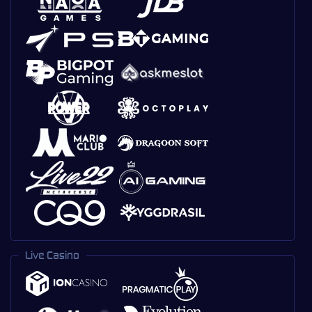
Live Casino