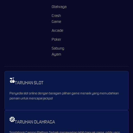
Olahraga
Crash
Game
Arcade
Poker
Sabung
Ayam
TARUHAN SLOT
Penyedia slot online dengan beragam pilihan game menarik yang memudahkan
pemain untuk mencapai jackpot
TARUHAN OLAHRAGA
Sportsbook Gaming Platform Terbaik menawarkan lebih banyak game, odds yang