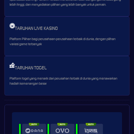
lebih tinggi, dan menyediakan pilihan yang lebih banyak untuk pemain.
TARUHAN LIVE KASINO
Platform Pilihan bagi perusahaan-perusahaan terbaik di dunia, dengan pilihan
variasi game terbanyak
TARUHAN TOGEL
Platform togel yang menarik dari perusahan terbaik di dunia yang menawarkan
hadiah kemenangan besar