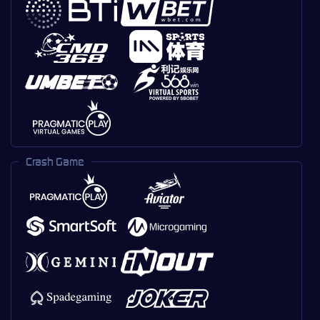
Crash Game