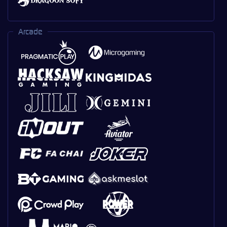
Arcade