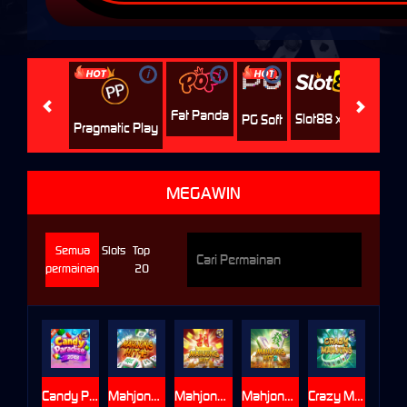
i
i
i
i
i
Facha
Fat Panda
Slot88 x PP
PG Soft
Pragmatic Play
MEGAWIN
Semua
Slots
Top
permainan
20
Candy Paradise 2048
Mahjong Hit +
Mahjong Hit
Mahjong Hit 2
Crazy Mahjong