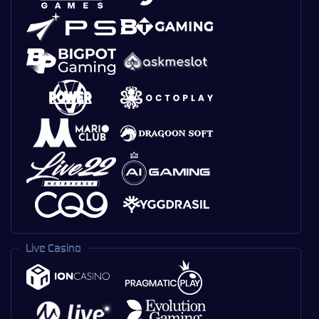
Live Casino