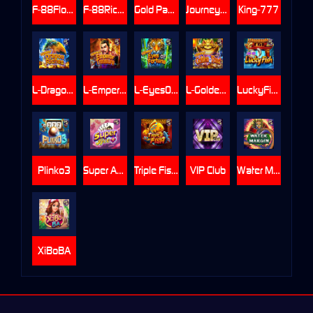
F-88Flower(H5)
F-88Riches(H5)
Gold Panda(H5)
JourneyToTheWest
King-777
L-DragonRiches
L-EmperorTreasure
L-EyesOfFortune
L-GoldenToad
LuckyFish
Plinko3
Super Ace+
Triple Fish(H5)
VIP Club
Water Margin(H5)
XiBoBA