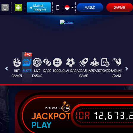
Main di
MASUK
DAFTAR
Telegram
HOT
SLOTS
LIVE
RACE
TOGEL
OLAHRAGA
CRASH
ARCADE
POKER
SABUNG
PROMO
GAMES
CASINO
GAME
AYAM
IDR
12,673,
JACKPOT
PLAY