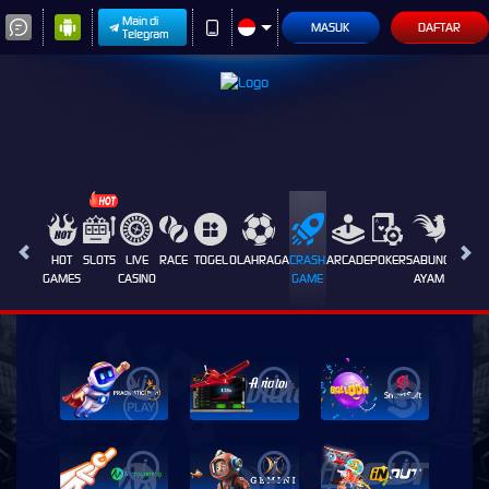
Main di
MASUK
DAFTAR
Telegram
HOT
SLOTS
LIVE
RACE
TOGEL
OLAHRAGA
CRASH
ARCADE
POKER
SABUNG
PROMO
GAMES
CASINO
GAME
AYAM
i
i
i
i
i
i