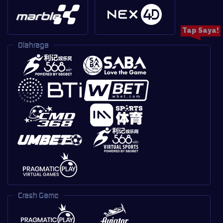
Tap Saya!
Olahraga
Crash Game