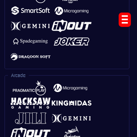
Arcade