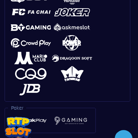
Poker