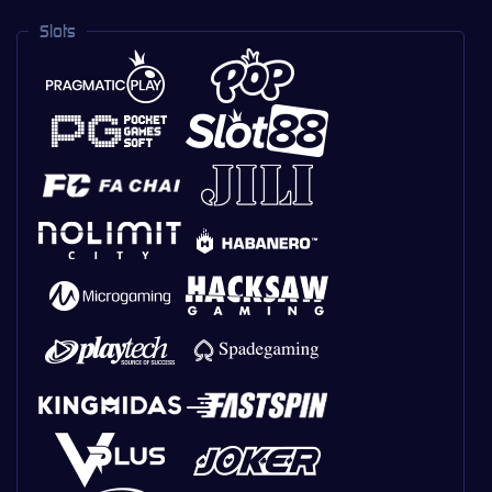
Slots