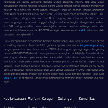
terlengkap dan paling gampang menang jackpot. Bersama JACKPOT108 anda dapat
mewujudkan impian menjadi jutawan dalam waktu singkat hanya dengan memainkan
deretan permainan slot gacor pilihan terfavorit. Didukung dengan fasilitas pelayanan
profesional, serta transaksi bank dan e-wallet 24 jam online tanpa hambatan. JACKPOT108
telah terbukti sebagai link situs slot88 resmi yang konsisten memberikan sensasi
kemenangan jackpot maxwin hingga ke tingkat maksimal, lengkap dengan ketersediaan
fitur VIP paling mutakhir untuk memanjakan seluruh member setianya, serta telah
mengantongi lisensi resmi dari PAGCOR sebagai rekomendasi situs
slot
online terupdate
dan paling canggih saat ini.
Untuk menghadirkan pengalaman bermain tingkat tinggi, kami juga bekerja sama secara
resmi dengan provider ternama slot88 guna menyajikan permainan
slot gampang menang
dengan persentase winrate mencapai 99.8%. Jadi jangan ragu lagi, segera bergabung
bersama JACKPOT108 dan raih kesempatan memenangkan hadiah jackpot bernilai ratusan
juta hingga miliaran rupiah setiap hari. Kami selalu berkomitmen memberikan deretan
keuntungan melimpah melalui berbagai tawaran promo bonus terbaik, seperti bonus
deposit harian, bonus cashback mingguan, bonus komisi rollingan, hingga bonus loyalty
point yang sangat menguntungkan bagi para pemain. Situs slot JACKPOT108 dapat anda
akses dengan sangat mudah dan praktis kapan saja cukup dengan mengetik kata kunci
JACKPOT108
di pencarian Google lewat perangkat smartphone, tablet, maupun komputer
anda.
Kebijaksanaan
Platform
Kategori
Dukungan
Komunitas
Tentang
Promosi
Hot
Jackpot10