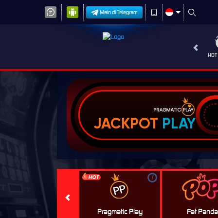
Main di Telegram
HOT
JACKPOT
PLAY
i
Pragmatic Play
Fat Pand