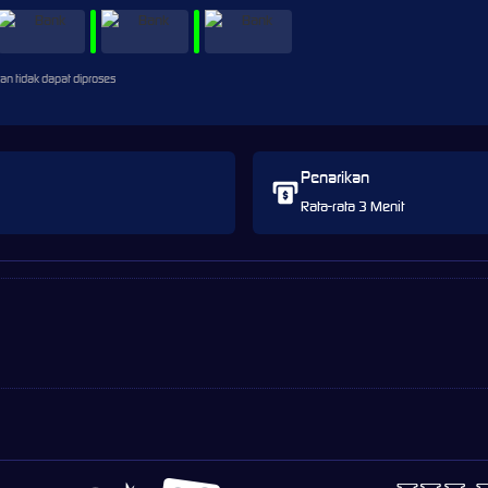
an tidak dapat diproses
Penarikan
Rata-rata 3 Menit