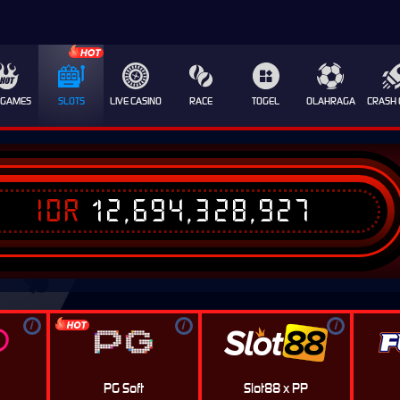
 GAMES
SLOTS
LIVE CASINO
RACE
TOGEL
OLAHRAGA
CRASH
IDR
12,694,328,927
i
i
i
a
PG Soft
Slot88 x PP