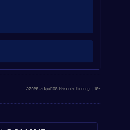
©2026 Jackpot108. Hak cipta dilindungi | 18+