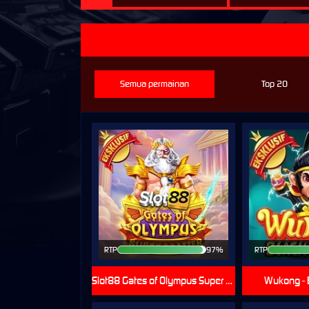
Semua permainan
Top 20
RTP
97%
RTP
Slot88 Gates of Olympus Super Scatter
Wukong - B