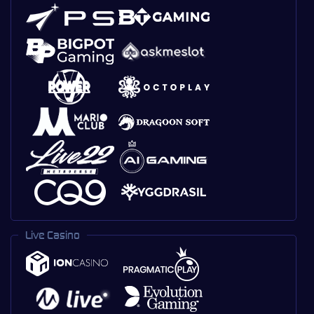
Live Casino