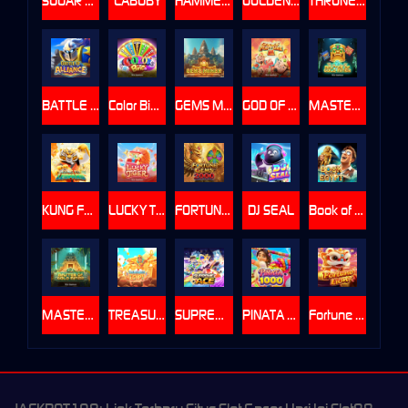
SUGAR HIGH5
LABUBY
HAMMER OF VULCAN
GOLDEN LEGEND
THRONE OF POSEIDON
BATTLE OF ALLIANCE
Color Bingo
GEMS MINER
GOD OF FORTUNE 2
MASTER OF GOLD MINER 2
KUNG FU LEOPARD
LUCKY TIGER
FORTUNE GEMS 2000
DJ SEAL
Book of Egypt
MASTER OF GOLD MINER
TREASURES OF EGYPT
SUPREME ACE
PINATA 1000
Fortune Lion