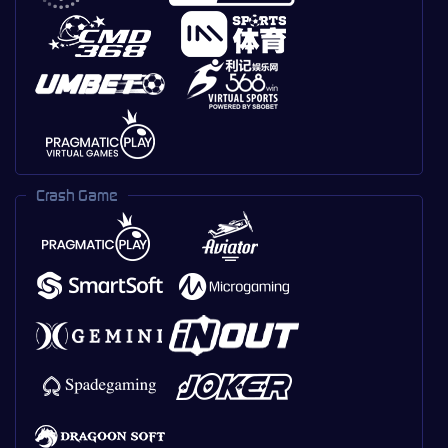
Crash Game