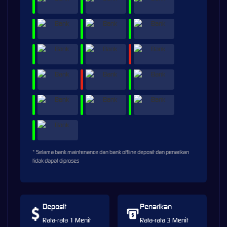
* Selama bank maintenance dan bank offline deposit dan penarikan
tidak dapat diproses
Deposit
Penarikan
Rata-rata 1 Menit
Rata-rata 3 Menit