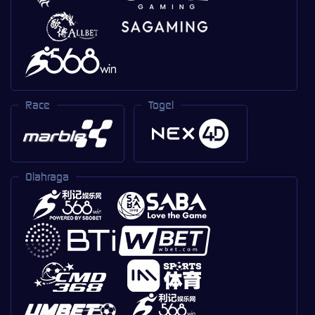
Race
Togel
Olahraga