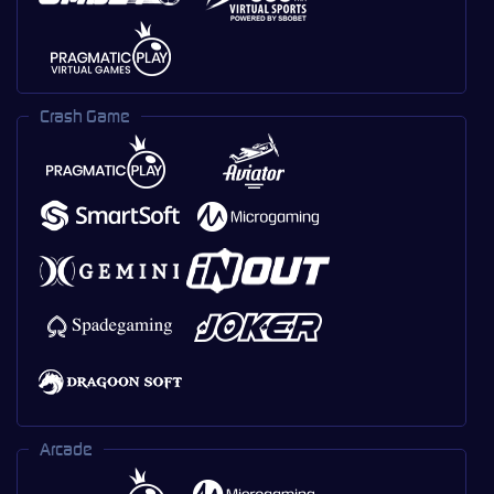
Crash Game
Arcade