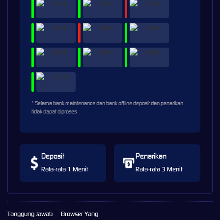
* Selama bank maintenance dan bank offline deposit dan penarikan
tidak dapat diproses
Deposit
Penarikan
Rata-rata 1 Menit
Rata-rata 3 Menit
Tanggung Jawab
Browser Yang