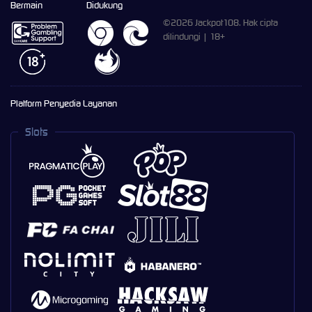
Bermain
Didukung
©2026 Jackpot108. Hak cipta
dilindungi | 18+
Platform Penyedia Layanan
Slots