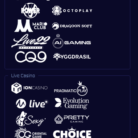
Live Casino