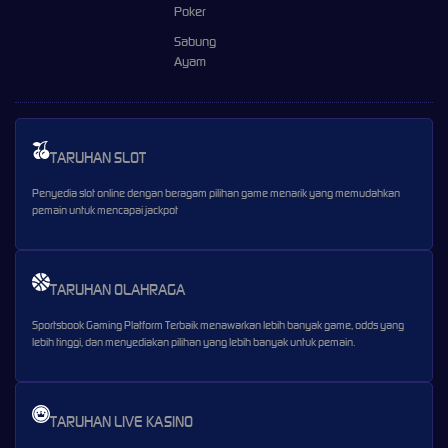
Poker
Sabung
Ayam
TARUHAN SLOT
Penyedia slot online dengan beragam pilihan game menarik yang memudahkan
pemain untuk mencapai jackpot
TARUHAN OLAHRAGA
Sportsbook Gaming Platform Terbaik menawarkan lebih banyak game, odds yang
lebih tinggi, dan menyediakan pilihan yang lebih banyak untuk pemain.
TARUHAN LIVE KASINO