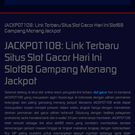
JACKPOT108: Link Terbaru Situs Slot Gacor Hari Ini Slot88
Gampang Menang Jackpot
JACKPOT108: Link Terbaru
Situs Slot Gacor Hari Ini
Slot88 Gampang Menang
Jackpot
Selamat datang di situs slot online resmi penyedia link terbaru
slot gacor
hari ini bersama
JACKPOT108 yang merupakan agen terpercaya di indonesia dengan pilihan permainan
terlengkap dan paling gampang menang jackpot. Bersama JACKPOT108 anda dapat
mewujudkan impian menjadi jutawan dalam waktu singkat hanya dengan memainkan
deretan permainan slot gacor pilihan terfavorit. Didukung dengan fasilitas pelayanan
profesional, serta transaksi bank dan e-wallet 24 jam online tanpa hambatan. JACKPOT108
telah terbukti sebagai link situs slot88 resmi yang konsisten memberikan sensasi
kemenangan jackpot maxwin hingga ke tingkat maksimal, lengkap dengan ketersediaan
fitur VIP paling mutakhir untuk memanjakan seluruh member setianya, serta telah