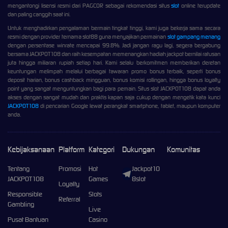
mengantongi lisensi resmi dari PAGCOR sebagai rekomendasi situs
slot
online terupdate
dan paling canggih saat ini.
Untuk menghadirkan pengalaman bermain tingkat tinggi, kami juga bekerja sama secara
resmi dengan provider ternama slot88 guna menyajikan permainan
slot gampang menang
dengan persentase winrate mencapai 99.8%. Jadi jangan ragu lagi, segera bergabung
bersama JACKPOT108 dan raih kesempatan memenangkan hadiah jackpot bernilai ratusan
juta hingga miliaran rupiah setiap hari. Kami selalu berkomitmen memberikan deretan
keuntungan melimpah melalui berbagai tawaran promo bonus terbaik, seperti bonus
deposit harian, bonus cashback mingguan, bonus komisi rollingan, hingga bonus loyalty
point yang sangat menguntungkan bagi para pemain. Situs slot JACKPOT108 dapat anda
akses dengan sangat mudah dan praktis kapan saja cukup dengan mengetik kata kunci
JACKPOT108
di pencarian Google lewat perangkat smartphone, tablet, maupun komputer
anda.
Kebijaksanaan
Platform
Kategori
Dukungan
Komunitas
Tentang
Promosi
Hot
Jackpot10
JACKPOT108
Games
8slot
Loyalty
Responsible
Slots
Referral
Gambling
Live
Pusat Bantuan
Casino