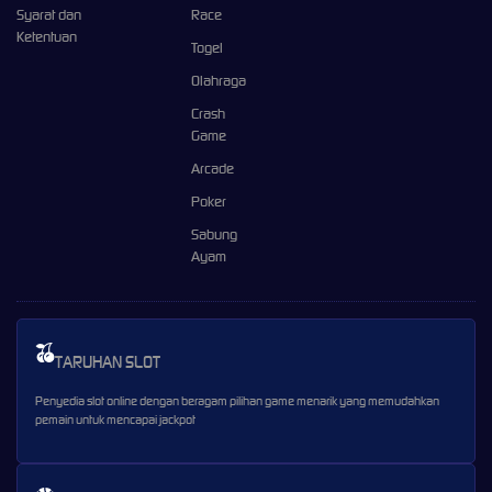
Syarat dan
Race
Ketentuan
Togel
Olahraga
Crash
Game
Arcade
Poker
Sabung
Ayam
TARUHAN SLOT
Penyedia slot online dengan beragam pilihan game menarik yang memudahkan
pemain untuk mencapai jackpot