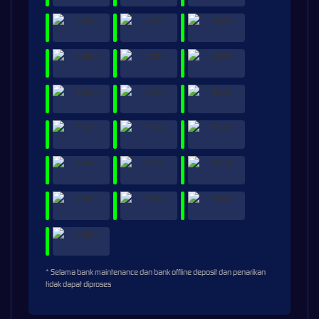
* Selama bank maintenance dan bank offline deposit dan penarikan
tidak dapat diproses