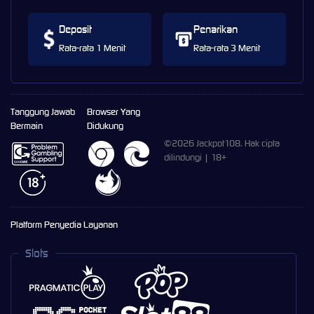
Deposit
Penarikan
Rata-rata 1 Menit
Rata-rata 3 Menit
Tanggung Jawab
Browser Yang
Bermain
Didukung
©2026 Jackpot108. Hak cipta
dilindungi | 18+
Platform Penyedia Layanan
Slots