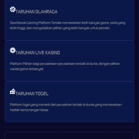
TARUHAN OLAHRAGA
Sportsbook Gaming Platform Terbaik menawarkan lebih banyak game, odds yang
lebih tinggi, dan menyediakan pilihan yang lebih banyak untuk pemain.
TARUHAN LIVE KASINO
Platform Pilihan bagi perusahaan-perusahaan terbaik di dunia, dengan pilihan
variasi game terbanyak
TARUHAN TOGEL
Platform togel yang menarik dari perusahan terbaik di dunia yang menawarkan
hadiah kemenangan besar