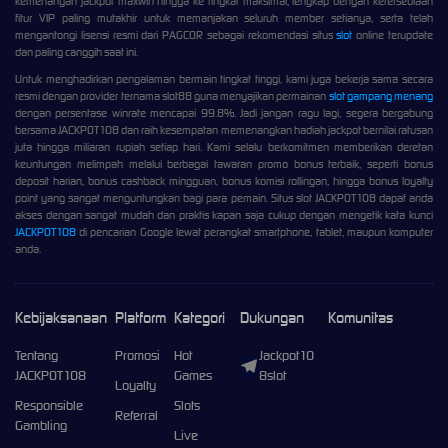
kemenangan jackpot maxwin hingga ke tingkat maksimal, lengkap dengan ketersediaan
fitur VIP paling mutakhir untuk memanjakan seluruh member setianya, serta telah
mengantongi lisensi resmi dari PAGCOR sebagai rekomendasi situs
slot
online terupdate
dan paling canggih saat ini.
Untuk menghadirkan pengalaman bermain tingkat tinggi, kami juga bekerja sama secara
resmi dengan provider ternama slot88 guna menyajikan permainan
slot gampang menang
dengan persentase winrate mencapai 99.8%. Jadi jangan ragu lagi, segera bergabung
bersama JACKPOT108 dan raih kesempatan memenangkan hadiah jackpot bernilai ratusan
juta hingga miliaran rupiah setiap hari. Kami selalu berkomitmen memberikan deretan
keuntungan melimpah melalui berbagai tawaran promo bonus terbaik, seperti bonus
deposit harian, bonus cashback mingguan, bonus komisi rollingan, hingga bonus loyalty
point yang sangat menguntungkan bagi para pemain. Situs slot JACKPOT108 dapat anda
akses dengan sangat mudah dan praktis kapan saja cukup dengan mengetik kata kunci
JACKPOT108
di pencarian Google lewat perangkat smartphone, tablet, maupun komputer
anda.
Kebijaksanaan
Platform
Kategori
Dukungan
Komunitas
Tentang
Promosi
Hot
Jackpot10
JACKPOT108
Games
8slot
Loyalty
Responsible
Slots
Referral
Gambling
Live