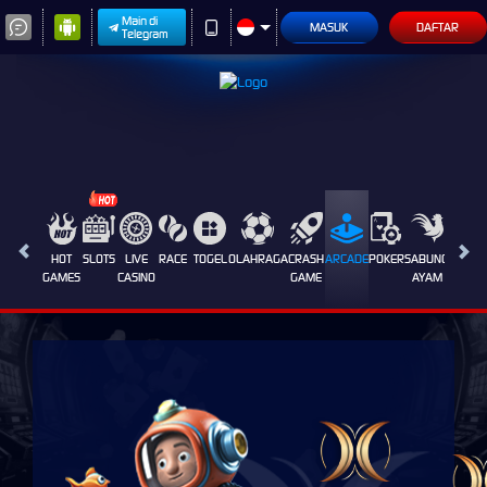
Main di
MASUK
DAFTAR
Telegram
HOT
SLOTS
LIVE
RACE
TOGEL
OLAHRAGA
CRASH
ARCADE
POKER
SABUNG
PROMO
GAMES
CASINO
GAME
AYAM