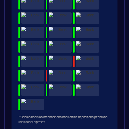
* Selama bank maintenance dan bank offline deposit dan penarikan
tidak dapat diproses