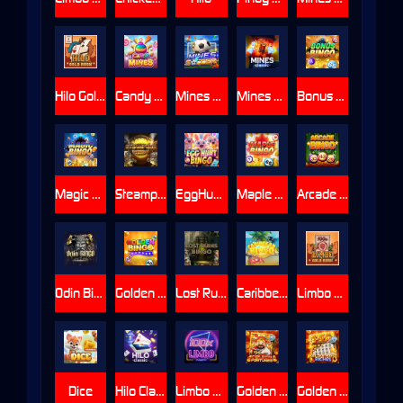
Hilo Gold Rush
Candy Mines
Mines Soccer
Mines Classic
Bonus Bingo
Magic Bingo
Steampunk
EggHunt Bingo
Maple Bingo
Arcade Bingo
Odin Bingo
Golden Bingo
Lost Ruins
Caribbean Bingo
Limbo Gold Rush
Dice
Hilo Classic
Limbo Neon
Golden Fortunes
Golden Horse Riches