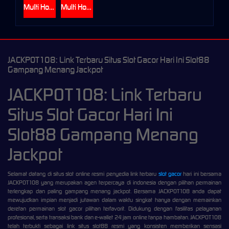
Multi Hot 5 Wild
Multi Hot Wild Ways
JACKPOT108: Link Terbaru Situs Slot Gacor Hari Ini Slot88
Gampang Menang Jackpot
JACKPOT108: Link Terbaru
Situs Slot Gacor Hari Ini
Slot88 Gampang Menang
Jackpot
Selamat datang di situs slot online resmi penyedia link terbaru
slot gacor
hari ini bersama
JACKPOT108 yang merupakan agen terpercaya di indonesia dengan pilihan permainan
terlengkap dan paling gampang menang jackpot. Bersama JACKPOT108 anda dapat
mewujudkan impian menjadi jutawan dalam waktu singkat hanya dengan memainkan
deretan permainan slot gacor pilihan terfavorit. Didukung dengan fasilitas pelayanan
profesional, serta transaksi bank dan e-wallet 24 jam online tanpa hambatan. JACKPOT108
telah terbukti sebagai link situs slot88 resmi yang konsisten memberikan sensasi