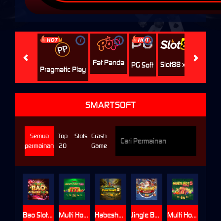
i
i
i
i
i
Facha
Fat Panda
Slot88 x PP
PG Soft
Pragmatic Play
SMARTSOFT
Semua
Top
Slots
Crash
permainan
20
Game
Bao Slot 5X
Multi Hot 100
Habesha Fortune 5
Jingle Bell Bonanza
Multi Hot 5 Deluxe