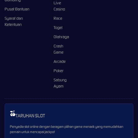
Live
Pusat Bantuan
Casino
Syarat dan
Race
Ketentuan
Togel
Olahraga
Crash
Game
Arcade
Poker
Sabung
Ayam
TARUHAN SLOT
Penyedia slot online dengan beragam pilihan game menarik yang memudahkan
pemain untuk mencapai jackpot