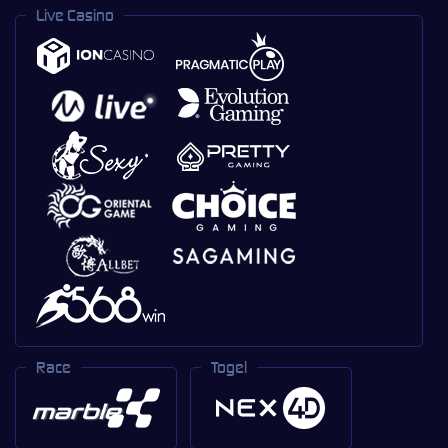
Live Casino
Race
Togel