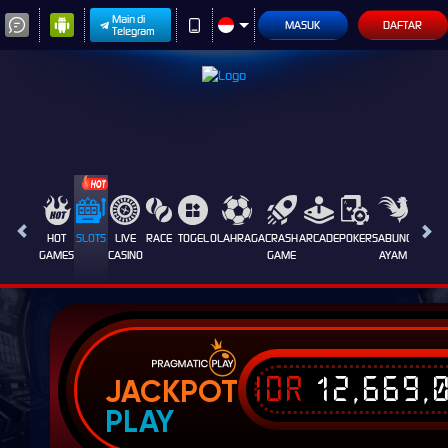
Main di
MASUK
DAFTAR
Telegram
HOT
SLOTS
LIVE
RACE
TOGEL
OLAHRAGA
CRASH
ARCADE
POKER
SABUNG
PROMO
GAMES
CASINO
GAME
AYAM
IDR
12,669,
JACKPOT
PLAY