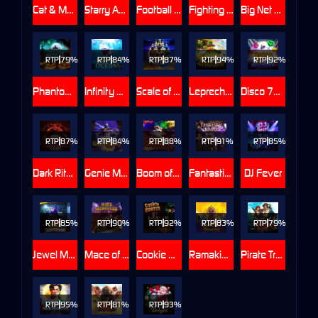
Cat & Mouse
Starry Adventure
Football Fever
Fighting Bull
Big Net Bass
RTP
79%
RTP
84%
RTP
87%
RTP
94%
RTP
92%
Phantom Multiplier
Infinity Ocean
Scale of Heaven: Anubis
Leprechaun’s Fortune
Disco 777 Hold and Win
RTP
87%
RTP
84%
RTP
88%
RTP
91%
RTP
85%
Dark Ritual
Genie Mystery
Boom of Prosperity
Fantastic Beast
DJ Fever
RTP
85%
RTP
90%
RTP
92%
RTP
83%
RTP
79%
Jewel Mastermind
Mace of Hercules
Cookie Hunter
Ramakien Blessing
Pirate Treasure Hunt
RTP
95%
RTP
81%
RTP
93%