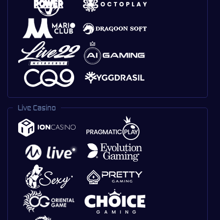
Live Casino