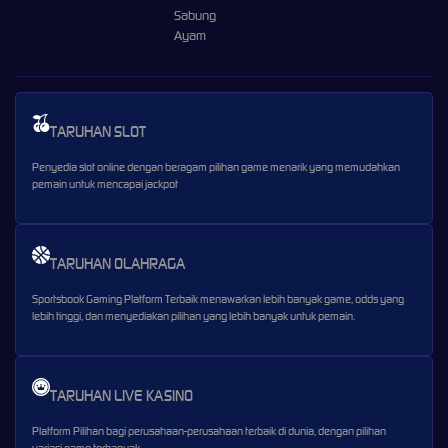
Sabung
Ayam
TARUHAN SLOT
Penyedia slot online dengan beragam pilihan game menarik yang memudahkan
pemain untuk mencapai jackpot
TARUHAN OLAHRAGA
Sportsbook Gaming Platform Terbaik menawarkan lebih banyak game, odds yang
lebih tinggi, dan menyediakan pilihan yang lebih banyak untuk pemain.
TARUHAN LIVE KASINO
Platform Pilihan bagi perusahaan-perusahaan terbaik di dunia, dengan pilihan
variasi game terbanyak