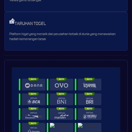
TARUHAN TOGEL
Platform togel yang menarik dari perusahan terbaik di dunia yang menawarkan
hadiah kemenangan besar