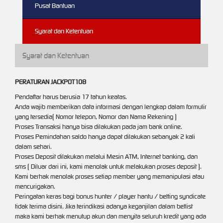
Pusat Bantuan
Syarat dan Ketentuan
Syarat dan Ketentuan
PERATURAN JACKPOT108
Pendaftar harus berusia 17 tahun keatas.
Anda wajib memberikan data informasi dengan lengkap dalam formulir
yang tersedia( Nomor telepon, Nomor dan Nama Rekening )
Proses Transaksi hanya bisa dilakukan pada jam bank online.
Proses Pemindahan saldo hanya dapat dilakukan sebanyak 2 kali
dalam sehari.
Proses Deposit dilakukan melalui Mesin ATM, Internet banking, dan
sms ( Diluar dari ini, kami menolak untuk melakukan proses deposit ).
Kami berhak menolak proses setiap member yang memanipulasi atau
mencurigakan.
Peringatan keras bagi bonus hunter / player hantu / betting syndicate
tidak terima disini. Jika terindikasi adanya keganjilan dalam betlist
maka kami berhak menutup akun dan menyita seluruh kredit yang ada