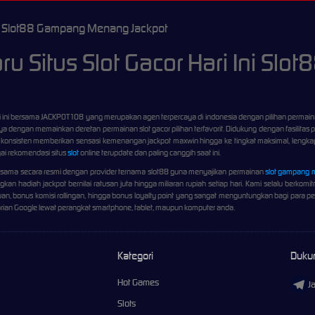
Ini Slot88 Gampang Menang Jackpot
ru Situs Slot Gacor Hari Ini S
i ini bersama JACKPOT108 yang merupakan agen terpercaya di indonesia dengan pilihan perma
engan memainkan deretan permainan slot gacor pilihan terfavorit. Didukung dengan fasilitas pel
g konsisten memberikan sensasi kemenangan jackpot maxwin hingga ke tingkat maksimal, lengka
ai rekomendasi situs
slot
online terupdate dan paling canggih saat ini.
ja sama secara resmi dengan provider ternama slot88 guna menyajikan permainan
slot gampang
adiah jackpot bernilai ratusan juta hingga miliaran rupiah setiap hari. Kami selalu berko
guan, bonus komisi rollingan, hingga bonus loyalty point yang sangat menguntungkan bagi para
rian Google lewat perangkat smartphone, tablet, maupun komputer anda.
Kategori
Duku
Hot Games
J
Slots