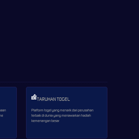
TARUHAN TOGEL
haan
Platform togel yang menarik dari perusahan
ame
terbaik di dunia yang menawarkan hadiah
kemenangan besar