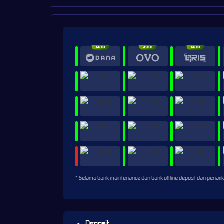
* Selama bank maintenance dan bank offline deposit dan penarik
Deposit