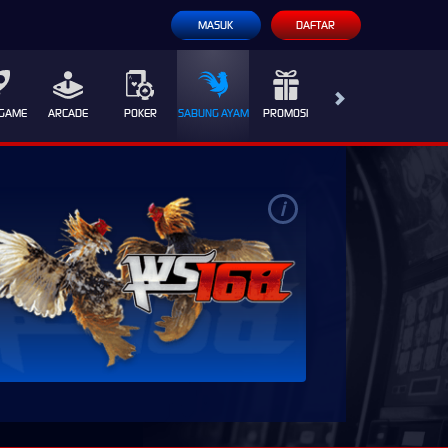
MASUK
DAFTAR
 GAME
ARCADE
POKER
SABUNG AYAM
PROMOSI
i