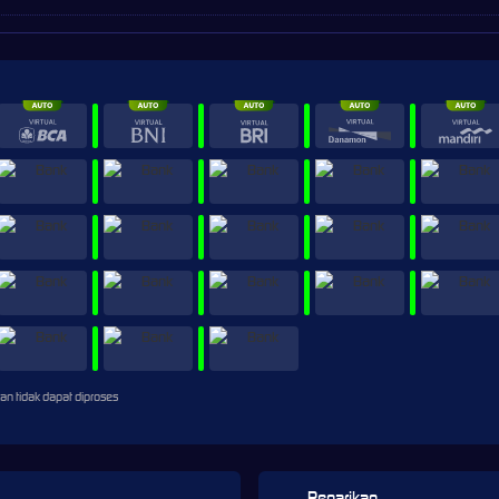
an tidak dapat diproses
Penarikan