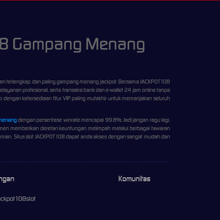
lot88 Gampang Menang
inan terlengkap dan paling gampang menang jackpot. Bersama JACKPOT108
ayanan profesional, serta transaksi bank dan e-wallet 24 jam online tanpa
p dengan ketersediaan fitur VIP paling mutakhir untuk memanjakan seluruh
 menang
dengan persentase winrate mencapai 99.8%. Jadi jangan ragu lagi,
mitmen memberikan deretan keuntungan melimpah melalui berbagai tawaran
 pemain. Situs slot JACKPOT108 dapat anda akses dengan sangat mudah dan
ngan
Komunitas
ackpot108slot