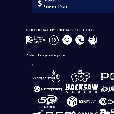
Rata-rata 1 Menit
Tanggung Jawab Bermain
Browser Yang Didukung
Platform Penyedia Layanan
Slots