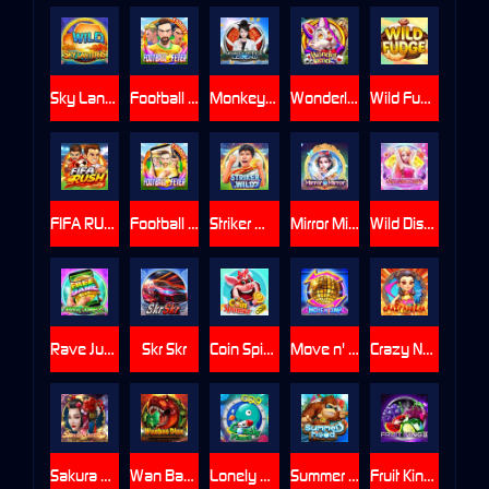
Sky Lantern
Football Fever M
Monkey Office Legend
Wonderland
Wild Fudge
FIFA RUSH
Football Fever
Striker WILD
Mirror Mirror
Wild Disco Night
Rave Jump 2 M
Skr Skr
Coin Spinner
Move n' Jump
Crazy Nuozha
Sakura Legend
Wan Bao Dino
Lonely Planet
Summer Mood
Fruit King II