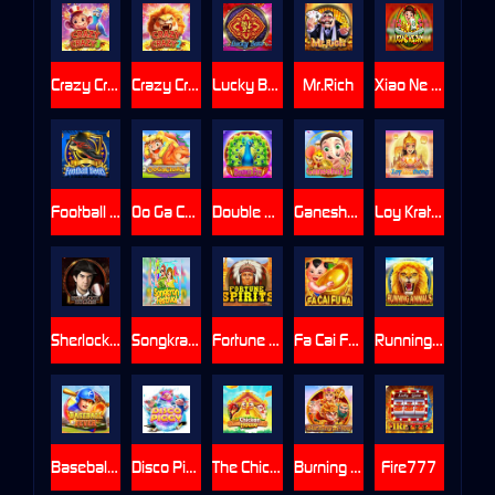
Crazy Crazy 3
Crazy Crazy 2
Lucky Bats
Mr.Rich
Xiao Ne Zha
Football Boots
Oo Ga Cha Ka
Double Fly
Ganesha Jr.
Loy Krathong
Sherlock Holmes
Songkran Festival
Fortune Spirits
Fa Cai Fu Wa
Running Animals
Baseball Fever
Disco Piggy
The Chicken House
Burning Xi-You
Fire777