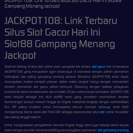
JACKPOT108: Link Terbaru Situs Slot Gacor Hari Ini Slot88
Gampang Menang Jackpot
JACKPOT108: Link Terbaru
Situs Slot Gacor Hari Ini
Slot88 Gampang Menang
Jackpot
Selamat datang di situs slot online resmi penyedia link terbaru
slot gacor
hari ini bersama
JACKPOT108 yang merupakan agen terpercaya di indonesia dengan pilihan permainan
terlengkap dan paling gampang menang jackpot. Bersama JACKPOT108 anda dapat
mewujudkan impian menjadi jutawan dalam waktu singkat hanya dengan memainkan
deretan permainan slot gacor pilihan terfavorit. Didukung dengan fasilitas pelayanan
profesional, serta transaksi bank dan e-wallet 24 jam online tanpa hambatan. JACKPOT108
telah terbukti sebagai link situs slot88 resmi yang konsisten memberikan sensasi
kemenangan jackpot maxwin hingga ke tingkat maksimal, lengkap dengan ketersediaan
fitur VIP paling mutakhir untuk memanjakan seluruh member setianya, serta telah
mengantongi lisensi resmi dari PAGCOR sebagai rekomendasi situs
slot
online terupdate
dan paling canggih saat ini.
Untuk menghadirkan pengalaman bermain tingkat tinggi, kami juga bekerja sama secara
resmi dengan provider ternama slot88 guna menyajikan permainan
slot gampang menang