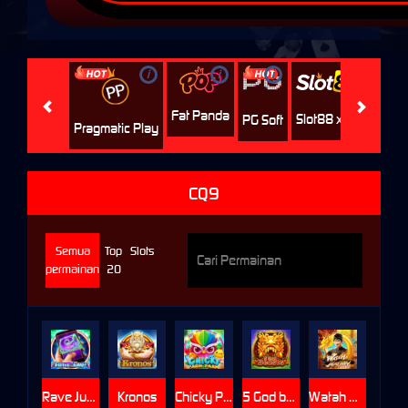
i
i
i
i
i
Facha
Fat Panda
Slot88 x PP
PG Soft
Pragmatic Play
CQ9
Semua
Top
Slots
permainan
20
Rave Jump Mobile
Kronos
Chicky Parm Parm
5 God beasts
Watah Master Turbo