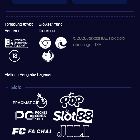
Tanggung Jawab
Browser Yang
Bermain
Didukung
©2026 Jackpot108. Hak cipta
dilindungi | 18+
Platform Penyedia Layanan
Slots