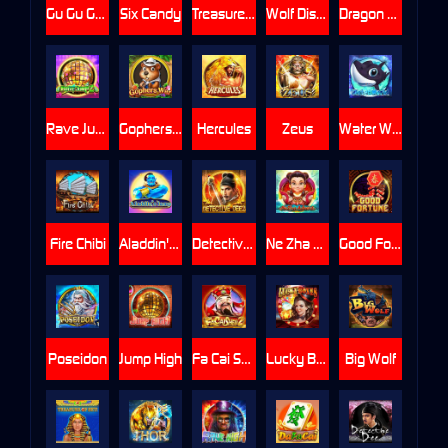
Gu Gu Gu 3
Six Candy
Treasure Bowl
Wolf Disco
Dragon Heart
Rave Jump 2
Gophers War
Hercules
Zeus
Water World
Fire Chibi
Aladdin's lamp
Detective Dee 2
Ne Zha Advent
Good Fortune
Poseidon
Jump High
Fa Cai Shen2
Lucky Boxes
Big Wolf