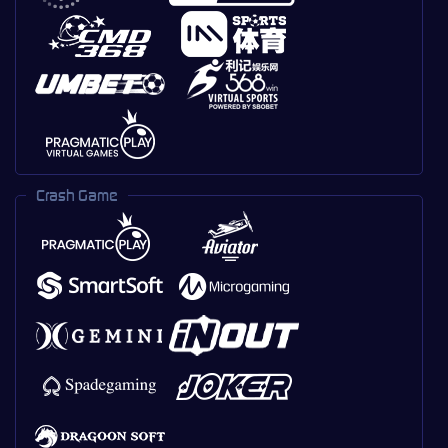
Crash Game