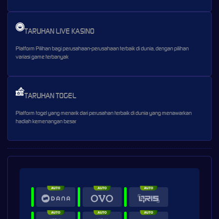
TARUHAN LIVE KASINO
Platform Pilihan bagi perusahaan-perusahaan terbaik di dunia, dengan pilihan
variasi game terbanyak
TARUHAN TOGEL
Platform togel yang menarik dari perusahan terbaik di dunia yang menawarkan
hadiah kemenangan besar