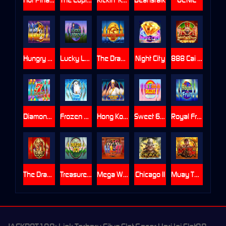
Hungry Cats
Lucky Legend
The Dragon Brings Wealth
Night City
888 Cai Shen
Diamond Fruit
Frozen World
Hong Kong Flavor
Sweet 666 Deluxe
Royal Fruit
The Dragon Brings Wealth 2
Treasure Koi
Mega Winner
Chicago II
Muay Thai