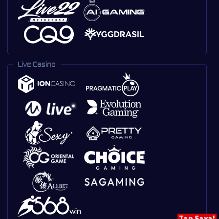
Live Casino
Tap Saya!