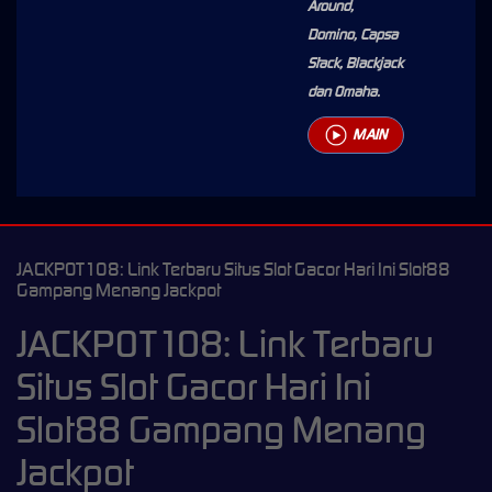
Around,
Domino, Capsa
Stack, Blackjack
dan Omaha.
MAIN
JACKPOT108: Link Terbaru Situs Slot Gacor Hari Ini Slot88
Gampang Menang Jackpot
JACKPOT108: Link Terbaru
Situs Slot Gacor Hari Ini
Slot88 Gampang Menang
Jackpot