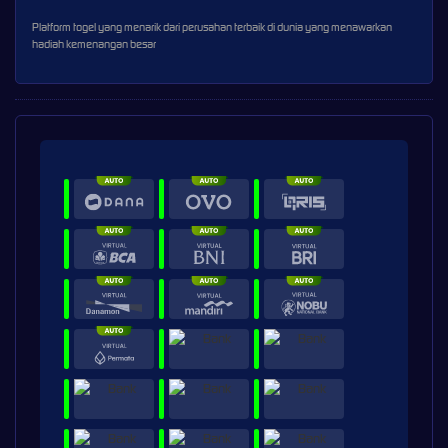
Platform togel yang menarik dari perusahan terbaik di dunia yang menawarkan
hadiah kemenangan besar