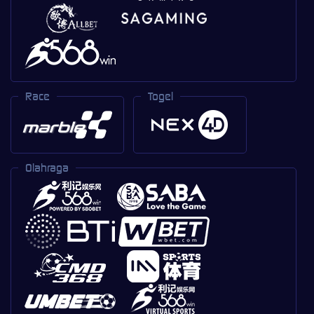
Race
Togel
Olahraga