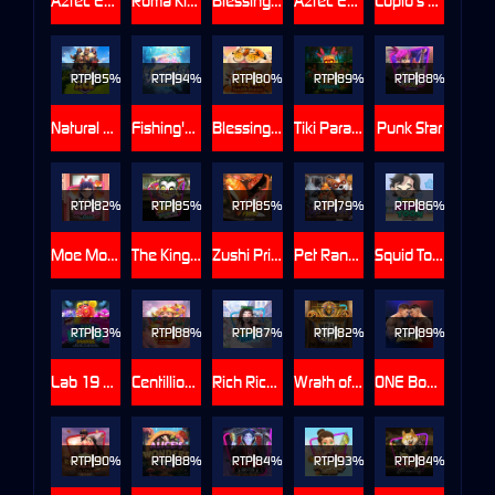
Aztec Empire
Roma Kingdom
Blessing of the Dragon
Aztec Empire 1000
Cupid's Garden
RTP
RTP
94%
RTP
80%
RTP
89%
RTP
Natural Ace
Fishing's Paradise
Blessing of the Tiger
Tiki Paradise
Punk Star
RTP
82%
RTP
85%
RTP
85%
RTP
RTP
Moe Moe Cute
The King Joker
Zushi Prime
Pet Ranger
Squid Toon
RTP
83%
RTP
88%
RTP
87%
RTP
82%
RTP
89%
Lab 19 Mania
Centillion Gods
Rich Rich Water
Wrath of Egypt
ONE Boxing
RTP
RTP
RTP
84%
RTP
93%
RTP