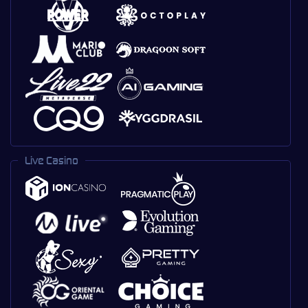
Live Casino