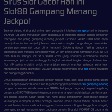
Situs Slot Gacor Hari Ini
Slot88 Gampang Menang
Jackpot
Selamat datang di situs slot online resmi penyedia link terbaru
slot gacor
hari ini bersama
JACKPOT108 yang merupakan agen terpercaya di indonesia dengan pilihan permainan
terlengkap dan paling gampang menang jackpot. Bersama JACKPOT108 anda dapat
mewujudkan impian menjadi jutawan dalam waktu singkat hanya dengan memainkan
deretan permainan slot gacor pilihan terfavorit. Didukung dengan fasilitas pelayanan
profesional, serta transaksi bank dan e-wallet 24 jam online tanpa hambatan. JACKPOT108
telah terbukti sebagai link situs slot88 resmi yang konsisten memberikan sensasi
kemenangan jackpot maxwin hingga ke tingkat maksimal, lengkap dengan ketersediaan
fitur VIP paling mutakhir untuk memanjakan seluruh member setianya, serta telah
mengantongi lisensi resmi dari PAGCOR sebagai rekomendasi situs
slot
online terupdate
dan paling canggih saat ini.
Untuk menghadirkan pengalaman bermain tingkat tinggi, kami juga bekerja sama secara
resmi dengan provider ternama slot88 guna menyajikan permainan
slot gampang menang
dengan persentase winrate mencapai 99.8%. Jadi jangan ragu lagi, segera bergabung
bersama JACKPOT108 dan raih kesempatan memenangkan hadiah jackpot bernilai ratusan
juta hingga miliaran rupiah setiap hari. Kami selalu berkomitmen memberikan deretan
keuntungan melimpah melalui berbagai tawaran promo bonus terbaik, seperti bonus
deposit harian, bonus cashback mingguan, bonus komisi rollingan, hingga bonus loyalty
point yang sangat menguntungkan bagi para pemain. Situs slot JACKPOT108 dapat anda