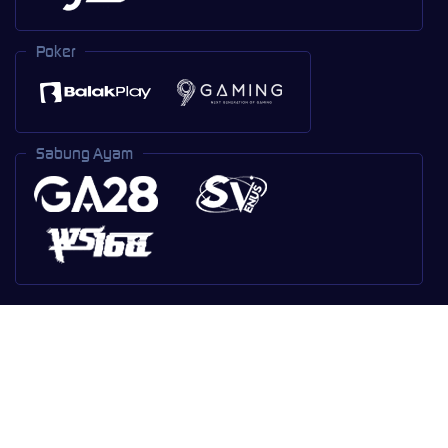
Poker
Sabung Ayam