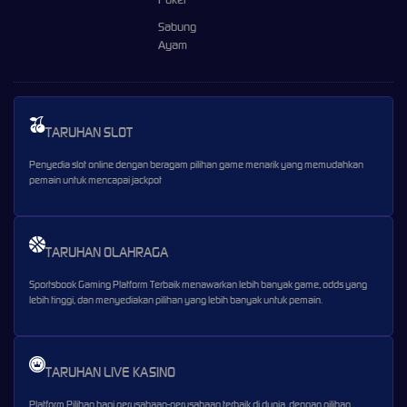
Sabung
Ayam
TARUHAN SLOT
Penyedia slot online dengan beragam pilihan game menarik yang memudahkan
pemain untuk mencapai jackpot
TARUHAN OLAHRAGA
Sportsbook Gaming Platform Terbaik menawarkan lebih banyak game, odds yang
lebih tinggi, dan menyediakan pilihan yang lebih banyak untuk pemain.
TARUHAN LIVE KASINO
Platform Pilihan bagi perusahaan-perusahaan terbaik di dunia, dengan pilihan