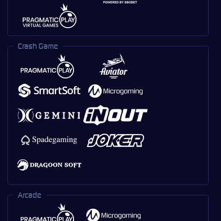
Crash Game
Arcade