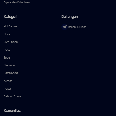
Syarat dan Ketentuan
Kategori
Dukungan
Hot Games
Jackpot108slot
Slots
Live Casino
Race
Togel
Olahraga
Crash Game
Arcade
Poker
Sabung Ayam
Komunitas