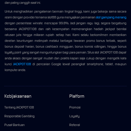
dan paling canggih saat ini.
Untuk menghadirkan pengalaman bermain tingkat tinggi, kami juga bekerja sama secara
resmi dengan provider ternama slot88 guna menyajikan permainan
slot gampang menang
dengan persentase winrate mencapai 99.8%. Jadi jangan ragu lagi, segera bergabung
bersama JACKPOT108 dan raih kesempatan memenangkan hadiah jackpot bernilai
ratusan juta hingga miliaran rupiah setiap hari. Kami selalu berkomitmen memberikan
deretan keuntungan melimpah melalui berbagai tawaran promo bonus terbaik, seperti
bonus deposit harian, bonus cashback mingguan, bonus komisi rollingan, hingga bonus
loyalty point yang sangat menguntungkan bagi para pemain. Situs slot JACKPOT108 dapat
anda akses dengan sangat mudah dan praktis kapan saja cukup dengan mengetik kata
kunci
JACKPOT108
di pencarian Google lewat perangkat smartphone, tablet, maupun
komputer anda.
Kebijaksanaan
Platform
Tentang JACKPOT108
Promosi
Responsible Gambling
Loyalty
Pusat Bantuan
Referral