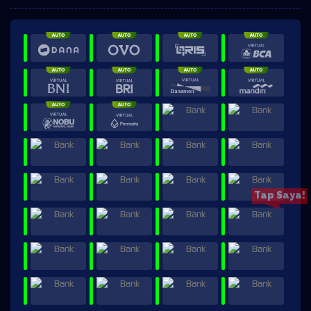
Tap Saya!