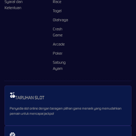
Syarat dan
Race
Ketentuan
Togel
Olahraga
Crash
Game
Arcade
Poker
Sabung
Ayam
TARUHAN SLOT
Penyedia slot online dengan beragam pilihan game menarik yang memudahkan
pemain untuk mencapai jackpot