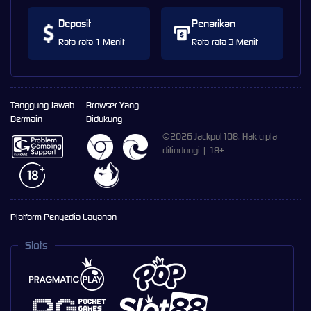
Deposit
Penarikan
Rata-rata 1 Menit
Rata-rata 3 Menit
Tanggung Jawab
Browser Yang
Bermain
Didukung
©2026 Jackpot108. Hak cipta
dilindungi | 18+
Platform Penyedia Layanan
Slots