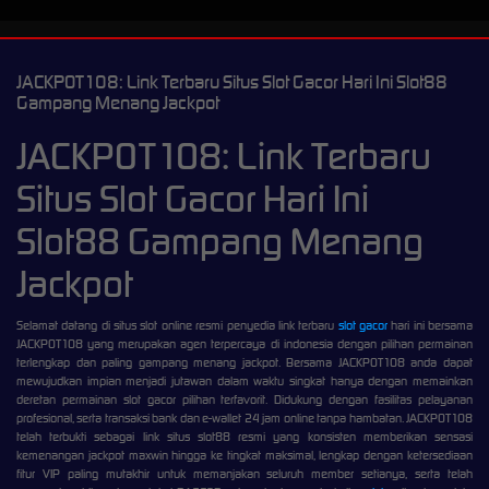
JACKPOT108: Link Terbaru Situs Slot Gacor Hari Ini Slot88
Gampang Menang Jackpot
JACKPOT108: Link Terbaru
Situs Slot Gacor Hari Ini
Slot88 Gampang Menang
Jackpot
Selamat datang di situs slot online resmi penyedia link terbaru
slot gacor
hari ini bersama
JACKPOT108 yang merupakan agen terpercaya di indonesia dengan pilihan permainan
terlengkap dan paling gampang menang jackpot. Bersama JACKPOT108 anda dapat
mewujudkan impian menjadi jutawan dalam waktu singkat hanya dengan memainkan
deretan permainan slot gacor pilihan terfavorit. Didukung dengan fasilitas pelayanan
profesional, serta transaksi bank dan e-wallet 24 jam online tanpa hambatan. JACKPOT108
telah terbukti sebagai link situs slot88 resmi yang konsisten memberikan sensasi
kemenangan jackpot maxwin hingga ke tingkat maksimal, lengkap dengan ketersediaan
fitur VIP paling mutakhir untuk memanjakan seluruh member setianya, serta telah