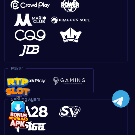
Poker
Sabung Ayam