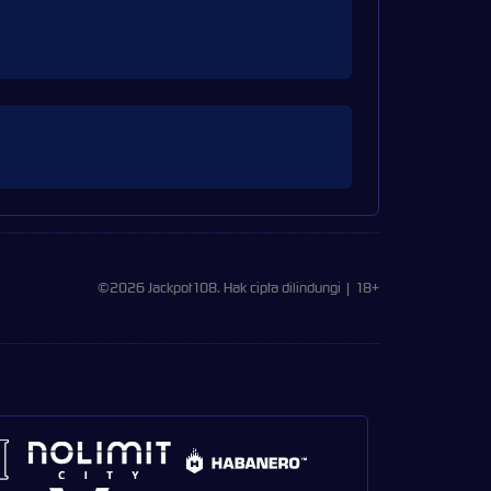
©2026 Jackpot108. Hak cipta dilindungi | 18+