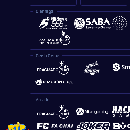
Olahraga
Crash Game
Arcade