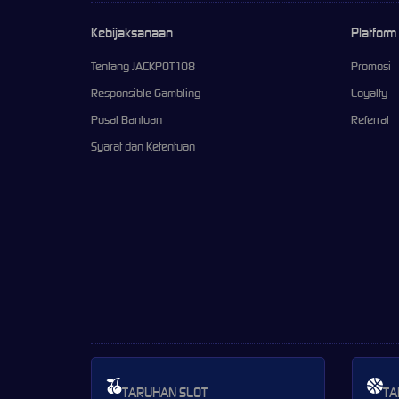
Kebijaksanaan
Platform
Tentang JACKPOT108
Promosi
Responsible Gambling
Loyalty
Pusat Bantuan
Referral
Syarat dan Ketentuan
TARUHAN SLOT
TA