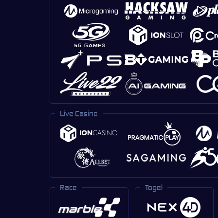
Live Casino
Race
Togel