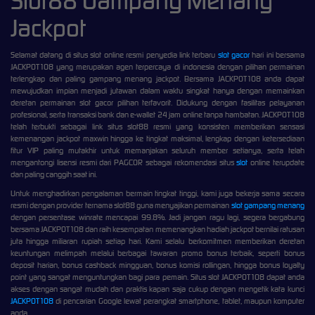
Slot88 Gampang Menang
Jackpot
Selamat datang di situs slot online resmi penyedia link terbaru
slot gacor
hari ini bersama
JACKPOT108 yang merupakan agen terpercaya di indonesia dengan pilihan permainan
terlengkap dan paling gampang menang jackpot. Bersama JACKPOT108 anda dapat
mewujudkan impian menjadi jutawan dalam waktu singkat hanya dengan memainkan
deretan permainan slot gacor pilihan terfavorit. Didukung dengan fasilitas pelayanan
profesional, serta transaksi bank dan e-wallet 24 jam online tanpa hambatan. JACKPOT108
telah terbukti sebagai link situs slot88 resmi yang konsisten memberikan sensasi
kemenangan jackpot maxwin hingga ke tingkat maksimal, lengkap dengan ketersediaan
fitur VIP paling mutakhir untuk memanjakan seluruh member setianya, serta telah
mengantongi lisensi resmi dari PAGCOR sebagai rekomendasi situs
slot
online terupdate
dan paling canggih saat ini.
Untuk menghadirkan pengalaman bermain tingkat tinggi, kami juga bekerja sama secara
resmi dengan provider ternama slot88 guna menyajikan permainan
slot gampang menang
dengan persentase winrate mencapai 99.8%. Jadi jangan ragu lagi, segera bergabung
bersama JACKPOT108 dan raih kesempatan memenangkan hadiah jackpot bernilai ratusan
juta hingga miliaran rupiah setiap hari. Kami selalu berkomitmen memberikan deretan
keuntungan melimpah melalui berbagai tawaran promo bonus terbaik, seperti bonus
deposit harian, bonus cashback mingguan, bonus komisi rollingan, hingga bonus loyalty
point yang sangat menguntungkan bagi para pemain. Situs slot JACKPOT108 dapat anda
akses dengan sangat mudah dan praktis kapan saja cukup dengan mengetik kata kunci
JACKPOT108
di pencarian Google lewat perangkat smartphone, tablet, maupun komputer
anda.