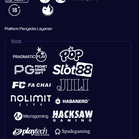
Platform Penyedia Layanan
Slots