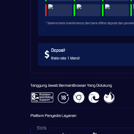
* Selama bank maintenance dan bank offline deposit dan penarik
Deposit
Rata-rata 1 Menit
Tanggung Jawab Bermain
Browser Yang Didukung
Platform Penyedia Layanan
Slots