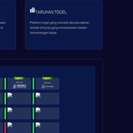
TARUHAN TOGEL
haan
Platform togel yang menarik dari perusahan
ame
terbaik di dunia yang menawarkan hadiah
kemenangan besar