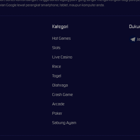
rian Google lewat perangkat smartphone, tablet, maupun komputer anda.
Kategori
Duku
Hot Games
J
Slots
Live Casino
Race
Togel
Olahraga
Crash Game
Arcade
Poker
Sabung Ayam