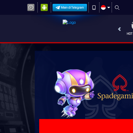
Main di Telegram
HOT