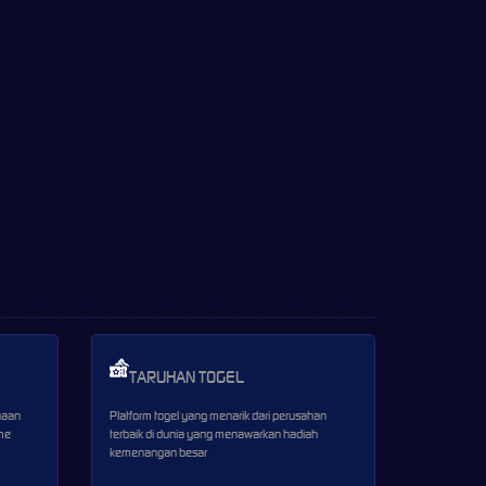
TARUHAN TOGEL
haan
Platform togel yang menarik dari perusahan
ame
terbaik di dunia yang menawarkan hadiah
kemenangan besar