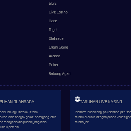
Slots
Live Casino
Race
Togel
Olahraga
Crash Game
Arcade
Poker
Sabung Ayam
RUHAN OLAHRAGA
TARUHAN LIVE KASINO
ook Gaming Platform Terbaik
Platform Pilihan bagi perusahaan-perusa
kan lebih banyak game, odds yang lebih
terbaik di dunia, dengan pilihan variasi g
 dan menyediakan pilihan yang lebih
terbanyak
untuk pemain.