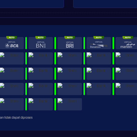
an tidak dapat diproses