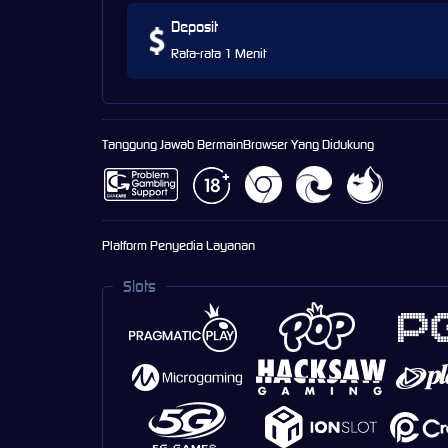
Deposit
Rata-rata 1 Menit
Tanggung Jawab Bermain
Browser Yang Didukung
Platform Penyedia Layanan
Slots