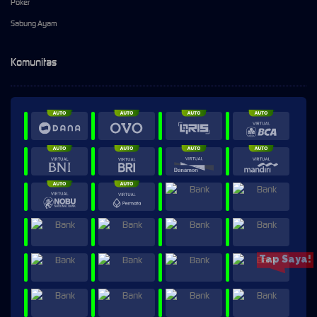
Poker
Sabung Ayam
Komunitas
Tap Saya!