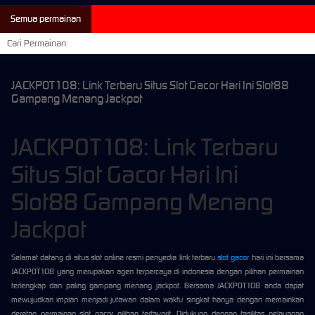
Semua permainan
JACKPOT108: Link Terbaru Situs Slot Gacor Hari Ini Slot88
Gampang Menang Jackpot
JACKPOT108: Link Terbaru
Situs Slot Gacor Hari Ini
Slot88 Gampang Menang
Jackpot
Selamat datang di situs slot online resmi penyedia link terbaru
slot gacor
hari ini bersama
JACKPOT108 yang merupakan agen terpercaya di indonesia dengan pilihan permainan
terlengkap dan paling gampang menang jackpot. Bersama JACKPOT108 anda dapat
mewujudkan impian menjadi jutawan dalam waktu singkat hanya dengan memainkan
deretan permainan slot gacor pilihan terfavorit. Didukung dengan fasilitas pelayanan