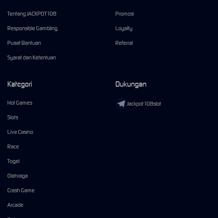
Tentang JACKPOT108
Promosi
Responsible Gambling
Loyalty
Pusat Bantuan
Referral
Syarat dan Ketentuan
Kategori
Dukungan
Hot Games
Jackpot108slot
Slots
Live Casino
Race
Togel
Olahraga
Crash Game
Arcade