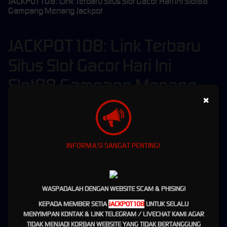
JACKPOT108: Link Terbaru Situs Slot Gacor Hari Ini Slot88
Gampang Menang Jackpot
JACKPOT108: Link Terbaru
Situs Slot Gacor Hari Ini
Slot88 Gampang Menang
×
Jackpot
Selamat datang di situs slot online resmi penyedia link terbaru
slot gacor
hari ini bersama
JACKPOT108 yang merupakan agen terpercaya di indonesia dengan pilihan permainan
INFORMASI SANGAT PENTING!
terlengkap dan paling gampang menang jackpot. Bersama JACKPOT108 anda dapat
mewujudkan impian menjadi jutawan dalam waktu singkat hanya dengan memainkan
deretan permainan slot gacor pilihan terfavorit. Didukung dengan fasilitas pelayanan
profesional, serta transaksi bank dan e-wallet 24 jam online tanpa hambatan. JACKPOT108
telah terbukti sebagai link situs slot88 resmi yang konsisten memberikan sensasi
WASPADALAH DENGAN WEBSITE SCAM & PHISING!
kemenangan jackpot maxwin hingga ke tingkat maksimal, lengkap dengan ketersediaan
KEPADA MEMBER SETIA
JACKPOT108
UNTUK SELALU
fitur VIP paling mutakhir untuk memanjakan seluruh member setianya, serta telah
MENYIMPAN KONTAK & LINK TELEGRAM / LIVECHAT KAMI AGAR
mengantongi lisensi resmi dari PAGCOR sebagai rekomendasi situs
slot
online terupdate
TIDAK MENJADI KORBAN WEBSITE YANG TIDAK BERTANGGUNG
dan paling canggih saat ini.