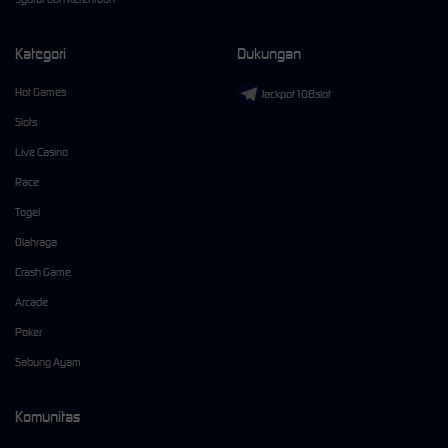
Kategori
Dukungan
Hot Games
Jackpot108slot
Slots
Live Casino
Race
Togel
Olahraga
Crash Game
Arcade
Poker
Sabung Ayam
Komunitas