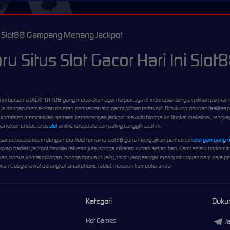
Ini Slot88 Gampang Menang Jackpot
ru Situs Slot Gacor Hari Ini S
i ini bersama JACKPOT108 yang merupakan agen terpercaya di indonesia dengan pilihan perma
engan memainkan deretan permainan slot gacor pilihan terfavorit. Didukung dengan fasilitas pel
g konsisten memberikan sensasi kemenangan jackpot maxwin hingga ke tingkat maksimal, lengka
ai rekomendasi situs
slot
online terupdate dan paling canggih saat ini.
ja sama secara resmi dengan provider ternama slot88 guna menyajikan permainan
slot gampang
adiah jackpot bernilai ratusan juta hingga miliaran rupiah setiap hari. Kami selalu berko
guan, bonus komisi rollingan, hingga bonus loyalty point yang sangat menguntungkan bagi para
rian Google lewat perangkat smartphone, tablet, maupun komputer anda.
Kategori
Duku
Hot Games
J