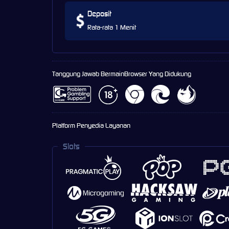
Deposit
Rata-rata 1 Menit
Tanggung Jawab Bermain
Browser Yang Didukung
Platform Penyedia Layanan
Slots