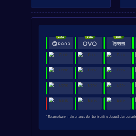
* Selama bank maintenance dan bank offline deposit dan penarik