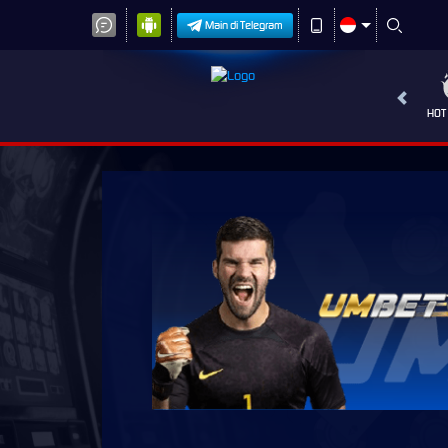
Main di Telegram
HOT