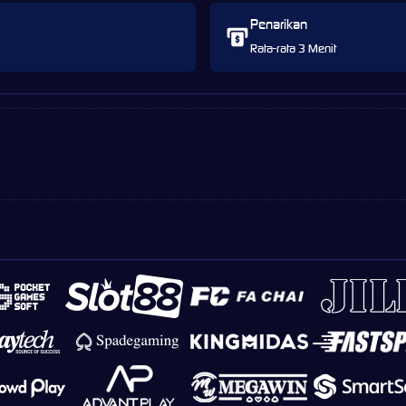
Penarikan
Rata-rata 3 Menit