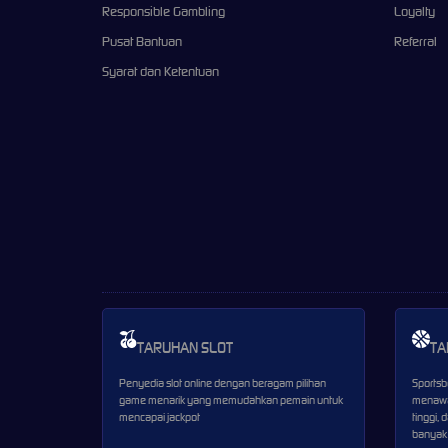
Responsible Gambling
Loyalty
Pusat Bantuan
Referral
Syarat dan Ketentuan
TARUHAN SLOT
TA
Penyedia slot online dengan beragam pilihan
Sportsb
game menarik yang memudahkan pemain untuk
menawar
mencapai jackpot
tinggi,
banyak 