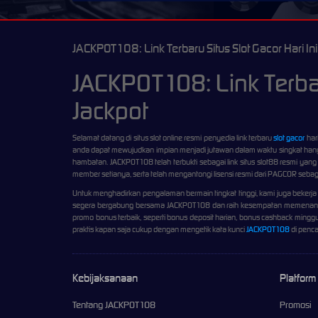
JACKPOT108: Link Terbaru Situs Slot Gacor Hari 
JACKPOT108: Link Terba
Jackpot
Selamat datang di situs slot online resmi penyedia link terbaru
slot gacor
har
anda dapat mewujudkan impian menjadi jutawan dalam waktu singkat hanya d
hambatan. JACKPOT108 telah terbukti sebagai link situs slot88 resmi yan
member setianya, serta telah mengantongi lisensi resmi dari PAGCOR sebag
Untuk menghadirkan pengalaman bermain tingkat tinggi, kami juga beker
segera bergabung bersama JACKPOT108 dan raih kesempatan memenangkan h
promo bonus terbaik, seperti bonus deposit harian, bonus cashback ming
praktis kapan saja cukup dengan mengetik kata kunci
JACKPOT108
di penca
Kebijaksanaan
Platform
Tentang JACKPOT108
Promosi