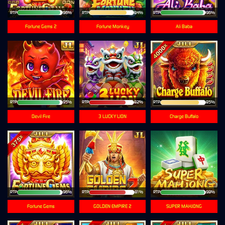
RTP
96%
RTP
84%
RTP
96%
Fortune Gems 2
Fortune Monkey
Ali Baba
RTP
95%
RTP
82%
RTP
85%
Devil Fire
3 LUCKY LION
Charge Buffalo
RTP
96%
RTP
81%
RTP
98%
Fortune Gems
GOLDEN EMPIRE 2
SUPER MAHJONG