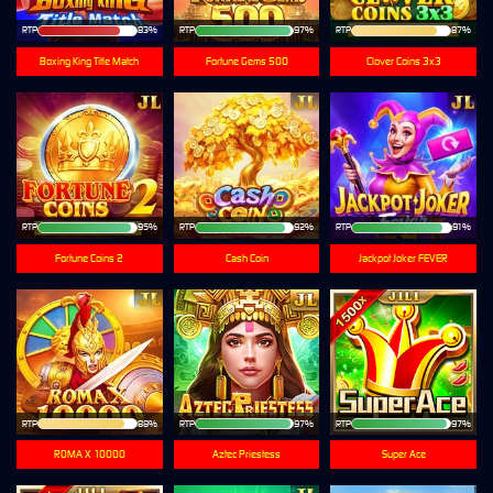
RTP
83%
RTP
97%
RTP
87%
Boxing King Title Match
Fortune Gems 500
Clover Coins 3x3
RTP
95%
RTP
92%
RTP
91%
Fortune Coins 2
Cash Coin
Jackpot Joker FEVER
RTP
88%
RTP
97%
RTP
97%
ROMA X 10000
Aztec Priestess
Super Ace