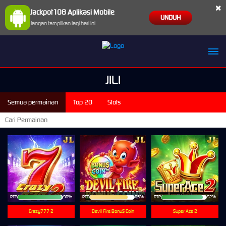
×
Jackpot108 Aplikasi Mobile
UNDUH
Jangan tampilkan lagi hari ini
JILI
Semua permainan
Top 20
Slots
RTP
98%
RTP
85%
RTP
92%
Crazy777 2
Devil Fire Bonu$ Coin
Super Ace 2