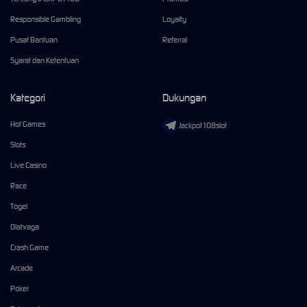
Responsible Gambling
Loyalty
Pusat Bantuan
Referral
Syarat dan Ketentuan
Kategori
Dukungan
Hot Games
Jackpot108slot
Slots
Live Casino
Race
Togel
Olahraga
Crash Game
Arcade
Poker