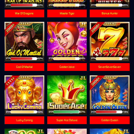
RTP
83%
RTP
84%
RTP
86%
War Of Dragons
Master Tiger
Bonus Hunter
RTP
82%
RTP
84%
RTP
89%
God Of Martial
Golden Joker
SevenSevenSeven
RTP
88%
RTP
97%
RTP
79%
Lucky Coming
Super Ace Deluxe
Golden Queen