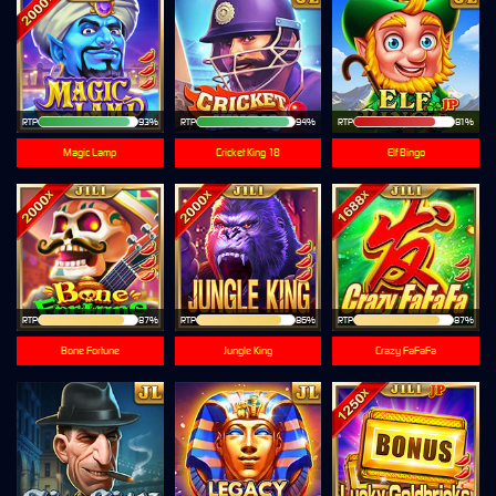
RTP
93%
RTP
94%
RTP
81%
Magic Lamp
Cricket King 18
Elf Bingo
RTP
87%
RTP
86%
RTP
87%
Bone Fortune
Jungle King
Crazy FaFaFa