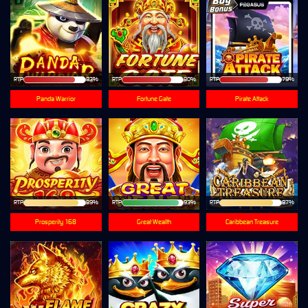
RTP
83%
RTP
80%
RTP
79%
Panda Warrior
Fortune Gate
Pirate Attack
RTP
89%
RTP
93%
RTP
87%
Prosperity 168
Great Wealth
Caribbean Treasure