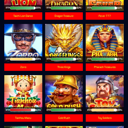
RTP
95%
RTP
90%
RTP
92%
Taichi Lion Dance
Dragon Treasure
Fever 777
RTP
89%
RTP
90%
RTP
91%
Zorro
Three Kings
Pharaoh Treasures
RTP
83%
RTP
93%
RTP
89%
Tianhou Mazu
Gold Rush
Toy Soldiers