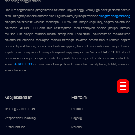
dan paling canggih saat ini.
Untuk menghadirkan pengalaman bermain tingkat tinggi, kami juga bekerja sama secara
resmi dengan provider ternama slot88 guna menyajikan permainan
slot gampang menang
dengan persentase winrate mencapai 99.8%. Jadi jangan ragu lagi, segera bergabung
bersama JACKPOT108 dan raih kesempatan memenangkan hadiah jackpot bernilai
ratusan juta hingga miliaran rupiah setiap hari. Kami selalu berkomitmen memberikan
deretan keuntungan melimpah melalui berbagai tawaran promo bonus terbaik, seperti
bonus deposit harian, bonus cashback mingguan, bonus komisi rollingan, hingga bonus
loyalty point yang sangat menguntungkan bagi para pemain. Situs slot JACKPOT108 dapat
anda akses dengan sangat mudah dan praktis kapan saja cukup dengan mengetik kata
kunci
JACKPOT108
di pencarian Google lewat perangkat smartphone, tablet, maupun
komputer anda.
Kebijaksanaan
Platform
Tentang JACKPOT108
Promosi
Responsible Gambling
Loyalty
Pusat Bantuan
Referral