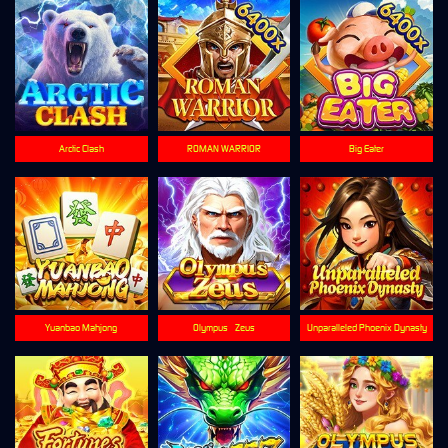
Arctic Clash
ROMAN WARRIOR
Big Eater
Yuanbao Mahjong
Olympus - Zeus
Unparalleled Phoenix Dynasty