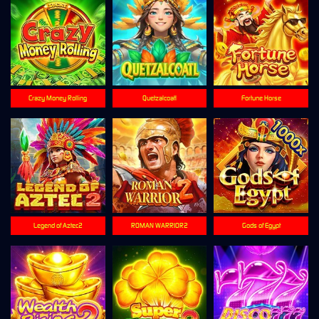
Crazy Money Rolling
Quetzalcoatl
Fortune Horse
Legend of Aztec2
ROMAN WARRIOR2
Gods of Egypt