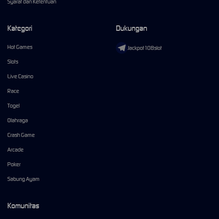
Syarat dan Ketentuan
Kategori
Dukungan
Hot Games
Jackpot108slot
Slots
Live Casino
Race
Togel
Olahraga
Crash Game
Arcade
Poker
Sabung Ayam
Komunitas