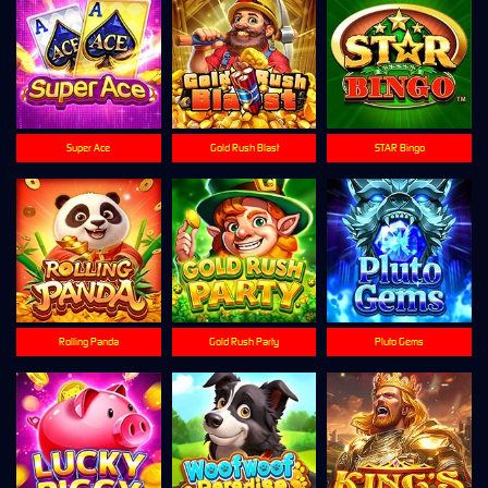
Super Ace
Gold Rush Blast
STAR Bingo
Rolling Panda
Gold Rush Party
Pluto Gems