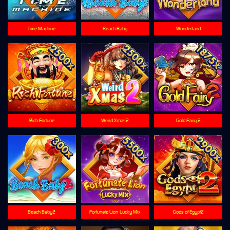
Time Machine
Beach Baby
Wonderland
Rich Fortune
Weird Xmas2
Gold Fairy 2
Beach Baby2
Fortunate Lion-Lucky Mix
Gods of Egypt2