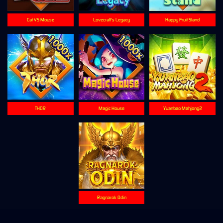
Cat VS Mouse
Lovecraft's Legacy
Happy Fruit Stand
THOR
Magic House
Yuanbao Mahjong2
Ragnarok Odin