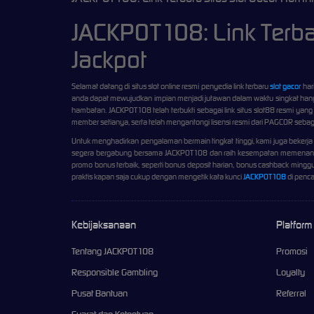
JACKPOT108: Link Terba
Jackpot
Selamat datang di situs slot online resmi penyedia link terbaru
slot gacor
har
anda dapat mewujudkan impian menjadi jutawan dalam waktu singkat hanya d
hambatan. JACKPOT108 telah terbukti sebagai link situs slot88 resmi yan
member setianya, serta telah mengantongi lisensi resmi dari PAGCOR sebag
Untuk menghadirkan pengalaman bermain tingkat tinggi, kami juga beker
segera bergabung bersama JACKPOT108 dan raih kesempatan memenangkan h
promo bonus terbaik, seperti bonus deposit harian, bonus cashback ming
praktis kapan saja cukup dengan mengetik kata kunci
JACKPOT108
di penca
Kebijaksanaan
Platform
Tentang JACKPOT108
Promosi
Responsible Gambling
Loyalty
Pusat Bantuan
Referral