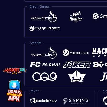
Crash Game
Arcade
Poker
S