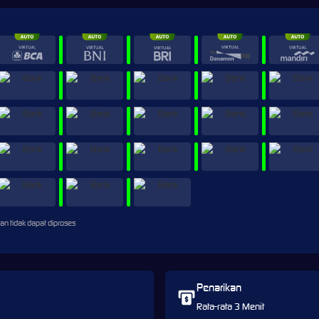
an tidak dapat diproses
Penarikan
Rata-rata 3 Menit