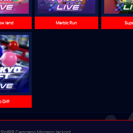
ow land
Marble Run
Supe
 Drift
Ini Slot88 Gampang Menang Jackpot