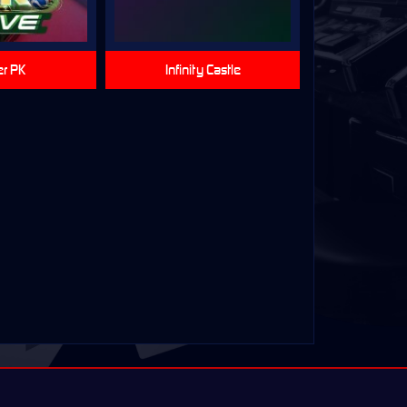
r PK
Infinity Castle