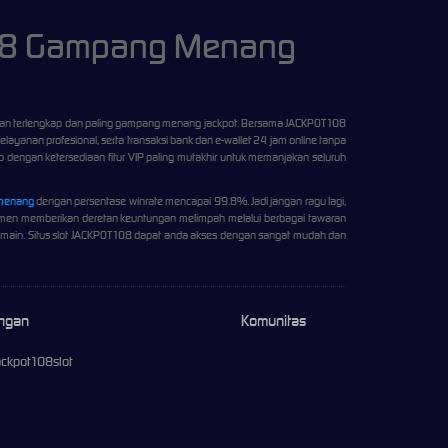
lot88 Gampang Menang
inan terlengkap dan paling gampang menang jackpot. Bersama JACKPOT108
ayanan profesional, serta transaksi bank dan e-wallet 24 jam online tanpa
p dengan ketersediaan fitur VIP paling mutakhir untuk memanjakan seluruh
 menang
dengan persentase winrate mencapai 99.8%. Jadi jangan ragu lagi,
mitmen memberikan deretan keuntungan melimpah melalui berbagai tawaran
 pemain. Situs slot JACKPOT108 dapat anda akses dengan sangat mudah dan
ngan
Komunitas
ackpot108slot