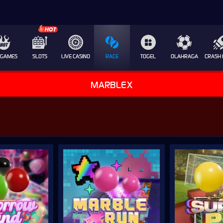
 GAMES
SLOTS
LIVE CASINO
RACE
TOGEL
OLAHRAGA
CRASH
MARBLEX