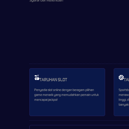
Syarat dan Ketentuan
TARUHAN SLOT
TA
Penyedia slot online dengan beragam pilihan
Sportsb
game menarik yang memudahkan pemain untuk
menawar
mencapai jackpot
tinggi,
banyak 