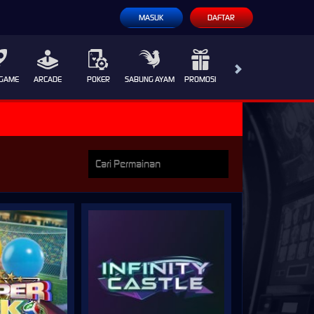
MASUK
DAFTAR
 GAME
ARCADE
POKER
SABUNG AYAM
PROMOSI