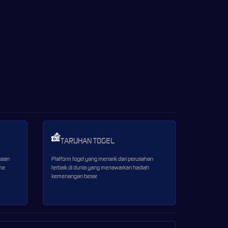
TARUHAN TOGEL
haan
Platform togel yang menarik dari perusahan
ame
terbaik di dunia yang menawarkan hadiah
kemenangan besar