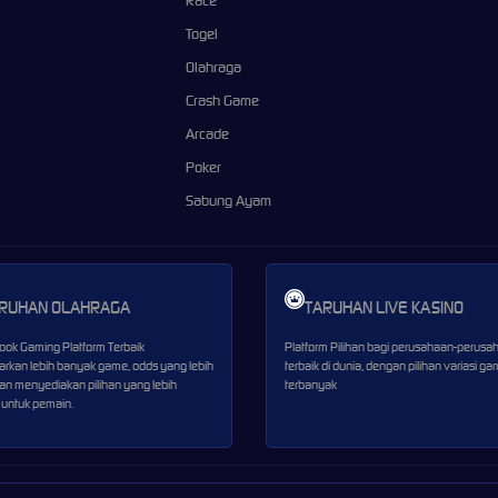
Race
Togel
Olahraga
Crash Game
Arcade
Poker
Sabung Ayam
RUHAN OLAHRAGA
TARUHAN LIVE KASINO
ook Gaming Platform Terbaik
Platform Pilihan bagi perusahaan-perusa
kan lebih banyak game, odds yang lebih
terbaik di dunia, dengan pilihan variasi g
 dan menyediakan pilihan yang lebih
terbanyak
untuk pemain.