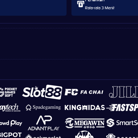
Rata-rata 3 Menit