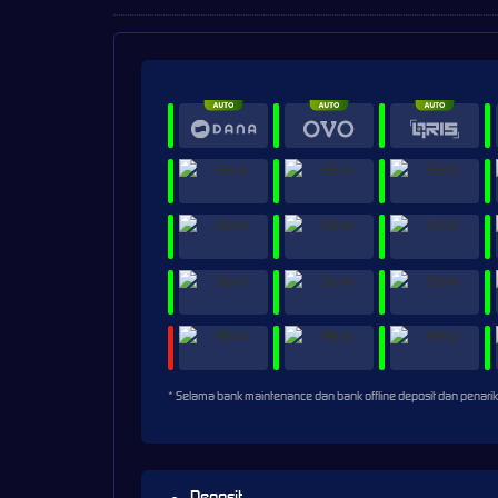
* Selama bank maintenance dan bank offline deposit dan penarik
Deposit