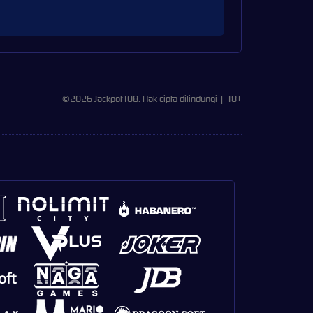
©2026 Jackpot108. Hak cipta dilindungi | 18+