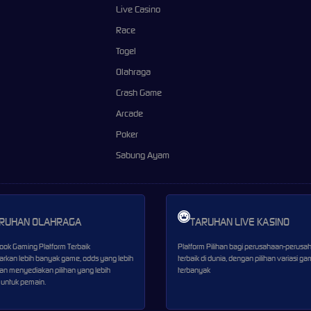
Live Casino
Race
Togel
Olahraga
Crash Game
Arcade
Poker
Sabung Ayam
RUHAN OLAHRAGA
TARUHAN LIVE KASINO
ook Gaming Platform Terbaik
Platform Pilihan bagi perusahaan-perusa
kan lebih banyak game, odds yang lebih
terbaik di dunia, dengan pilihan variasi g
 dan menyediakan pilihan yang lebih
terbanyak
untuk pemain.