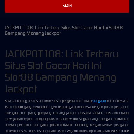
MAIN
JACKPOT108: Link Terbaru Situs Slot Gacor Hari Ini Slot88
Gampang Menang Jackpot
JACKPOT108: Link Terbaru
Situs Slot Gacor Hari Ini
Slot88 Gampang Menang
Jackpot
Selamat datang di situs slot online resmi penyedia link terbaru
slot gacor
hari ini bersama
JACKPOT108 yang merupakan agen terpercaya di indonesia dengan pilihan permainan
terlengkap dan paling gampang menang jackpot. Bersama JACKPOT108 anda dapat
mewujudkan impian menjadi jutawan dalam waktu singkat hanya dengan memainkan
deretan permainan slot gacor pilihan terfavorit. Didukung dengan fasilitas pelayanan
profesional, serta transaksi bank dan e-wallet 24 jam online tanpa hambatan. JACKPOT108