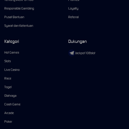
Responsible Gambling
Loyalty
Pusat Bantuan
Referral
Syarat dan Ketentuan
Kategori
Dukungan
Hot Games
Jackpot108slot
Slots
Live Casino
Race
Togel
Olahraga
Crash Game
Arcade
Poker