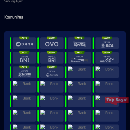
Sabung Ayam
Komunitas
Tap Saya!