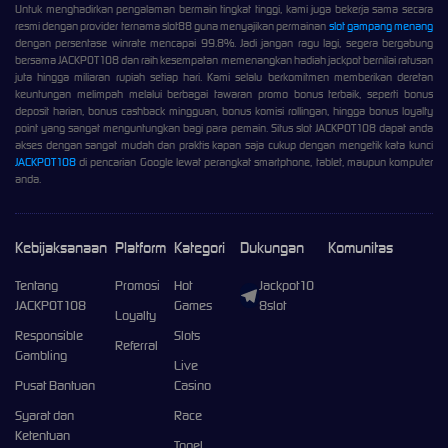
Untuk menghadirkan pengalaman bermain tingkat tinggi, kami juga bekerja sama secara
resmi dengan provider ternama slot88 guna menyajikan permainan
slot gampang menang
dengan persentase winrate mencapai 99.8%. Jadi jangan ragu lagi, segera bergabung
bersama JACKPOT108 dan raih kesempatan memenangkan hadiah jackpot bernilai ratusan
juta hingga miliaran rupiah setiap hari. Kami selalu berkomitmen memberikan deretan
keuntungan melimpah melalui berbagai tawaran promo bonus terbaik, seperti bonus
deposit harian, bonus cashback mingguan, bonus komisi rollingan, hingga bonus loyalty
point yang sangat menguntungkan bagi para pemain. Situs slot JACKPOT108 dapat anda
akses dengan sangat mudah dan praktis kapan saja cukup dengan mengetik kata kunci
JACKPOT108
di pencarian Google lewat perangkat smartphone, tablet, maupun komputer
anda.
Kebijaksanaan
Platform
Kategori
Dukungan
Komunitas
Tentang
Promosi
Hot
Jackpot10
JACKPOT108
Games
8slot
Loyalty
Responsible
Slots
Referral
Gambling
Live
Pusat Bantuan
Casino
Syarat dan
Race
Ketentuan
Togel