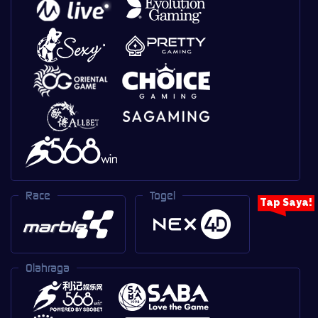
Race
Togel
Tap Saya!
Olahraga