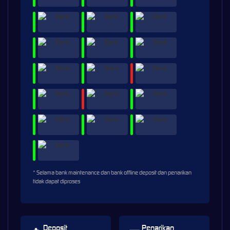
* Selama bank maintenance dan bank offline deposit dan penarikan
tidak dapat diproses
Deposit
Penarikan