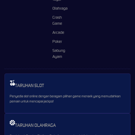
Olahraga
Crash
Game
Arcade
Poker
Sabung
Ayam
TARUHAN SLOT
Penyedia slot online dengan beragam pilihan game menarik yang memudahkan
pemain untuk mencapai jackpot
TARUHAN OLAHRAGA