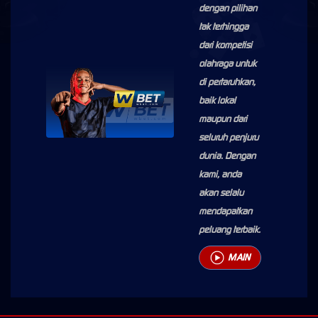
dengan pilihan
tak terhingga
dari kompetisi
olahraga untuk
di pertaruhkan,
baik lokal
maupun dari
seluruh penjuru
dunia. Dengan
kami, anda
akan selalu
mendapatkan
peluang terbaik.
MAIN