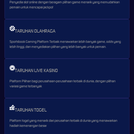
Penyedia slot online dengan beragam pilihan game menarik yang memudahkan
pemain untuk mencapai jackpot
TARUHAN OLAHRAGA
Sportsbook Gaming Platform Terbaik menawarkan lebih banyak game, odds yang
lebih tinggi, dan menyediakan pilihan yang lebih banyak untuk pemain.
TARUHAN LIVE KASINO
Platform Pilihan bagi perusahaan-perusahaan terbaik di dunia, dengan pilihan
variasi game terbanyak
TARUHAN TOGEL
Platform togel yang menarik dari perusahan terbaik di dunia yang menawarkan
hadiah kemenangan besar