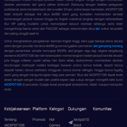
deretan permainan slot gacor pilihan terfavorit. Didukung dengan fasilitas pelayanan
profesional, serta transaksi bank dan e-wallet 24 jam online tanpa hambatan. JACKPOT108
telah terbukti sebagai link situs slot88 resmi yang konsisten memberikan sensasi
kemenangan jackpot maxwin hingga ke tingkat maksimal, lengkap dengan ketersediaan
fitur VIP paling mutakhir untuk memanjakan seluruh member setianya, serta telah
mengantongi lisensi resmi dari PAGCOR sebagai rekomendasi situs
slot
online terupdate
dan paling canggih saat ini.
Untuk menghadirkan pengalaman bermain tingkat tinggi, kami juga bekerja sama secara
resmi dengan provider ternama slot88 guna menyajikan permainan
slot gampang menang
dengan persentase winrate mencapai 99.8%. Jadi jangan ragu lagi, segera bergabung
bersama JACKPOT108 dan raih kesempatan memenangkan hadiah jackpot bernilai ratusan
juta hingga miliaran rupiah setiap hari. Kami selalu berkomitmen memberikan deretan
keuntungan melimpah melalui berbagai tawaran promo bonus terbaik, seperti bonus
deposit harian, bonus cashback mingguan, bonus komisi rollingan, hingga bonus loyalty
point yang sangat menguntungkan bagi para pemain. Situs slot JACKPOT108 dapat anda
akses dengan sangat mudah dan praktis kapan saja cukup dengan mengetik kata kunci
JACKPOT108
di pencarian Google lewat perangkat smartphone, tablet, maupun komputer
anda.
Kebijaksanaan
Platform
Kategori
Dukungan
Komunitas
Tentang
Promosi
Hot
Jackpot10
JACKPOT108
Games
8slot