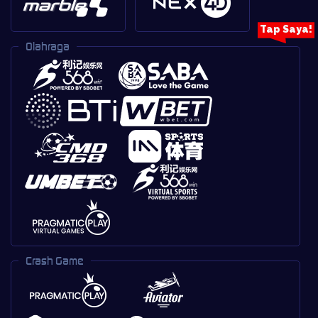
Tap Saya!
Olahraga
Crash Game