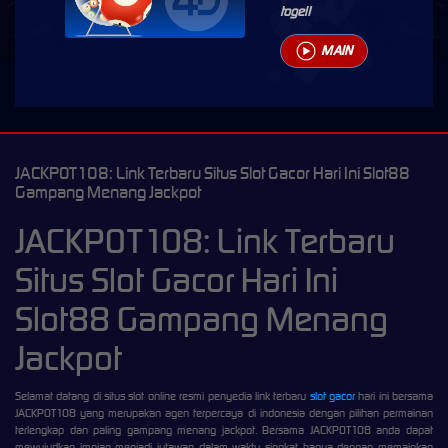
togel!
MAIN
JACKPOT108: Link Terbaru Situs Slot Gacor Hari Ini Slot88
Gampang Menang Jackpot
JACKPOT108: Link Terbaru
Situs Slot Gacor Hari Ini
Slot88 Gampang Menang
Jackpot
Selamat datang di situs slot online resmi penyedia link terbaru
slot gacor
hari ini bersama
JACKPOT108 yang merupakan agen terpercaya di indonesia dengan pilihan permainan
terlengkap dan paling gampang menang jackpot. Bersama JACKPOT108 anda dapat
mewujudkan impian menjadi jutawan dalam waktu singkat hanya dengan memainkan