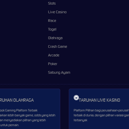
Slots
Live Casino
Race
Togel
Olahraga
Crash Game
Arcade
Poker
Sabung Ayam
RUHAN OLAHRAGA
TARUHAN LIVE KASINO
ook Gaming Platform Terbaik
Platform Pilihan bagi perusahaan-perusa
kan lebih banyak game, odds yang lebih
terbaik di dunia, dengan pilihan variasi g
 dan menyediakan pilihan yang lebih
terbanyak
untuk pemain.