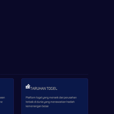
TARUHAN TOGEL
haan
Platform togel yang menarik dari perusahan
ame
terbaik di dunia yang menawarkan hadiah
kemenangan besar