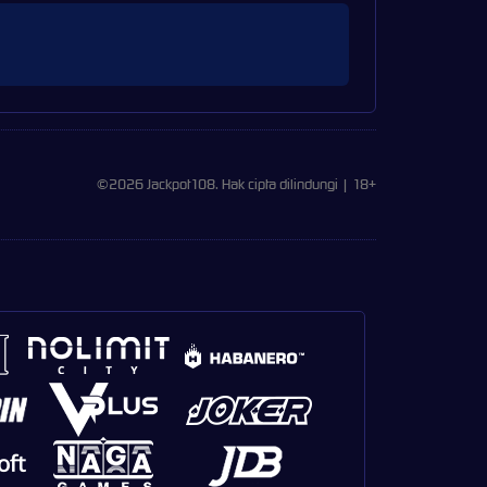
©2026 Jackpot108. Hak cipta dilindungi | 18+