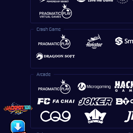
Crash Game
Arcade