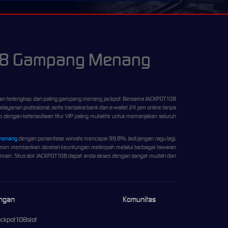
lot88 Gampang Menang
inan terlengkap dan paling gampang menang jackpot. Bersama JACKPOT108
ayanan profesional, serta transaksi bank dan e-wallet 24 jam online tanpa
p dengan ketersediaan fitur VIP paling mutakhir untuk memanjakan seluruh
 menang
dengan persentase winrate mencapai 99.8%. Jadi jangan ragu lagi,
mitmen memberikan deretan keuntungan melimpah melalui berbagai tawaran
 pemain. Situs slot JACKPOT108 dapat anda akses dengan sangat mudah dan
ngan
Komunitas
ackpot108slot