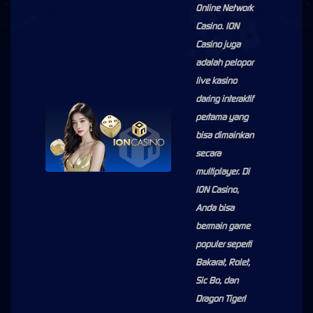
Online Network
Casino. ION
Casino juga
adalah pelopor
live kasino
daring interaktif
pertama yang
bisa dimainkan
secara
multiplayer. Di
ION Casino,
Anda bisa
bermain game
populer seperti
Bakarat, Rolet,
Sic Bo, dan
Dragon Tiger!