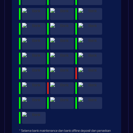
* Selama bank maintenance dan bank offline deposit dan penarikan