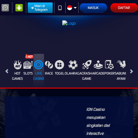
Main di
MASUK
DAFTAR
Telegram
HOT
SLOTS
LIVE
RACE
TOGEL
OLAHRAGA
CRASH
ARCADE
POKER
SABUNG
PROMO
GAMES
CASINO
GAME
AYAM
ION Casino
merupakan
singkatan dari
Interactive