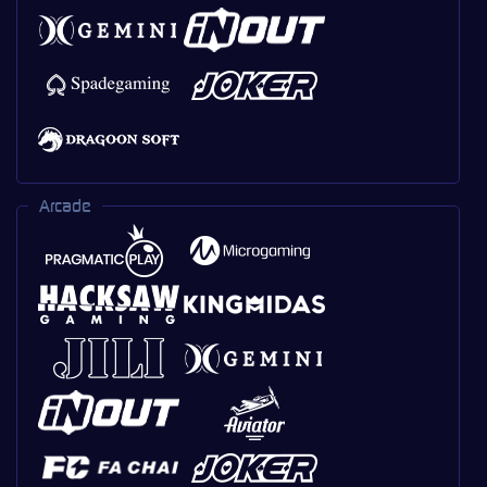
Arcade