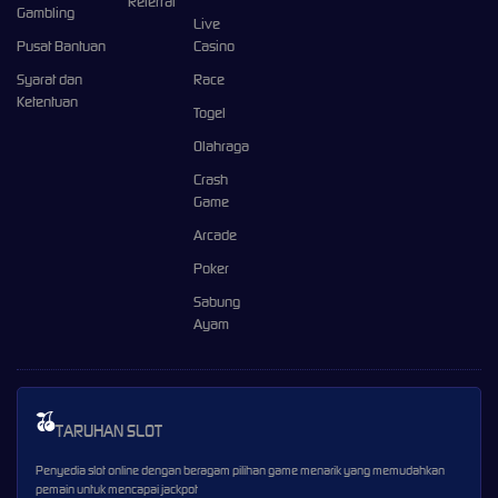
Referral
Gambling
Live
Pusat Bantuan
Casino
Syarat dan
Race
Ketentuan
Togel
Olahraga
Crash
Game
Arcade
Poker
Sabung
Ayam
TARUHAN SLOT
Penyedia slot online dengan beragam pilihan game menarik yang memudahkan
pemain untuk mencapai jackpot