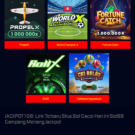
PropelX
World Champion X
Fortune Catch
RollX
CaiBalaoCappadocia
JACKPOT108: Link Terbaru Situs Slot Gacor Hari Ini Slot88
Gampang Menang Jackpot