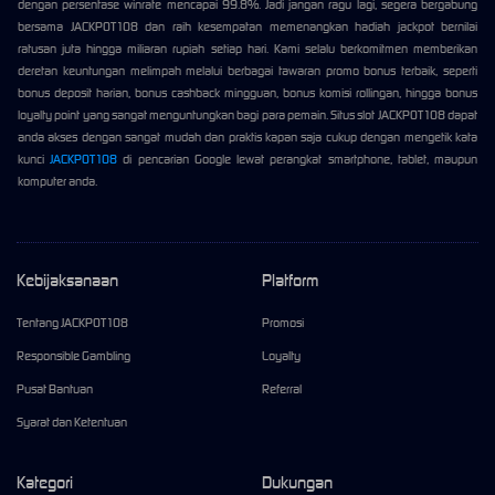
dengan persentase winrate mencapai 99.8%. Jadi jangan ragu lagi, segera bergabung
bersama JACKPOT108 dan raih kesempatan memenangkan hadiah jackpot bernilai
ratusan juta hingga miliaran rupiah setiap hari. Kami selalu berkomitmen memberikan
deretan keuntungan melimpah melalui berbagai tawaran promo bonus terbaik, seperti
bonus deposit harian, bonus cashback mingguan, bonus komisi rollingan, hingga bonus
loyalty point yang sangat menguntungkan bagi para pemain. Situs slot JACKPOT108 dapat
anda akses dengan sangat mudah dan praktis kapan saja cukup dengan mengetik kata
kunci
JACKPOT108
di pencarian Google lewat perangkat smartphone, tablet, maupun
komputer anda.
Kebijaksanaan
Platform
Tentang JACKPOT108
Promosi
Responsible Gambling
Loyalty
Pusat Bantuan
Referral
Syarat dan Ketentuan
Kategori
Dukungan