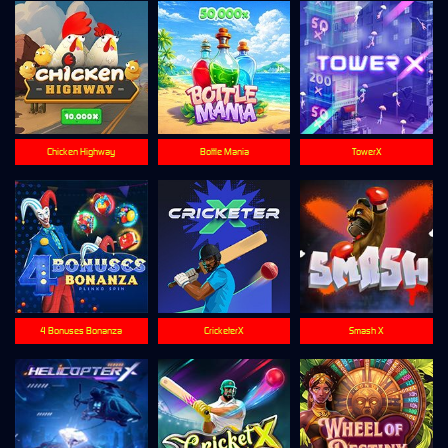
Chicken Highway
Bottle Mania
TowerX
4 Bonuses Bonanza
CricketerX
Smash X