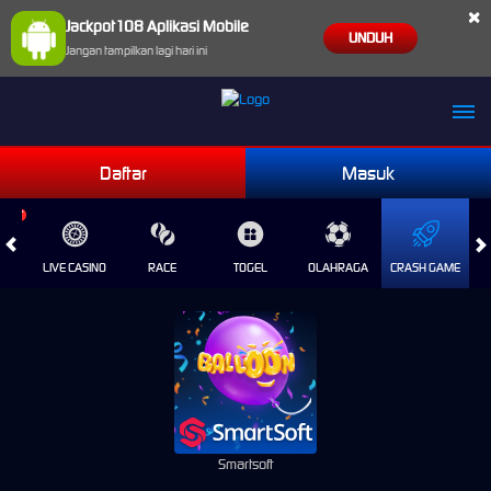
×
Jackpot108 Aplikasi Mobile
UNDUH
Jangan tampilkan lagi hari ini
Daftar
Masuk
S
LIVE CASINO
RACE
TOGEL
OLAHRAGA
CRASH GAME
Smartsoft