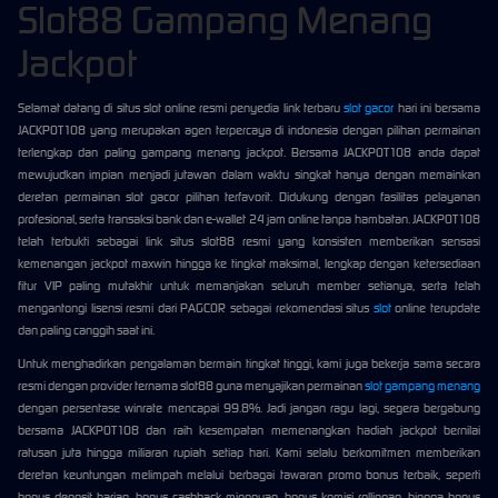
Slot88 Gampang Menang
Jackpot
Selamat datang di situs slot online resmi penyedia link terbaru
slot gacor
hari ini bersama
JACKPOT108 yang merupakan agen terpercaya di indonesia dengan pilihan permainan
terlengkap dan paling gampang menang jackpot. Bersama JACKPOT108 anda dapat
mewujudkan impian menjadi jutawan dalam waktu singkat hanya dengan memainkan
deretan permainan slot gacor pilihan terfavorit. Didukung dengan fasilitas pelayanan
profesional, serta transaksi bank dan e-wallet 24 jam online tanpa hambatan. JACKPOT108
telah terbukti sebagai link situs slot88 resmi yang konsisten memberikan sensasi
kemenangan jackpot maxwin hingga ke tingkat maksimal, lengkap dengan ketersediaan
fitur VIP paling mutakhir untuk memanjakan seluruh member setianya, serta telah
mengantongi lisensi resmi dari PAGCOR sebagai rekomendasi situs
slot
online terupdate
dan paling canggih saat ini.
Untuk menghadirkan pengalaman bermain tingkat tinggi, kami juga bekerja sama secara
resmi dengan provider ternama slot88 guna menyajikan permainan
slot gampang menang
dengan persentase winrate mencapai 99.8%. Jadi jangan ragu lagi, segera bergabung
bersama JACKPOT108 dan raih kesempatan memenangkan hadiah jackpot bernilai
ratusan juta hingga miliaran rupiah setiap hari. Kami selalu berkomitmen memberikan
deretan keuntungan melimpah melalui berbagai tawaran promo bonus terbaik, seperti
bonus deposit harian, bonus cashback mingguan, bonus komisi rollingan, hingga bonus