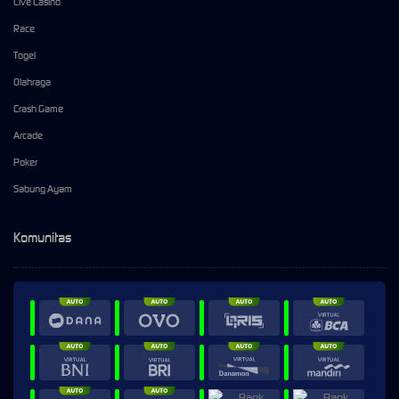
Live Casino
Race
Togel
Olahraga
Crash Game
Arcade
Poker
Sabung Ayam
Komunitas