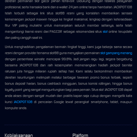
deretan permainan slot gacor pilihan terfavorit. Didukung dengan fasilitas pelayanan
profesional, serta transaksi bank dan e-wallet 24 jam online tanpa hambatan. JACKPOT108
telah terbukti sebagai link situs slot88 resmi yang konsisten memberikan sensasi
kemenangan jackpot maxwin hingga ke tingkat maksimal, lengkap dengan ketersediaan
fitur VIP paling mutakhir untuk memanjakan seluruh member setianya, serta telah
mengantongi lisensi resmi dari PAGCOR sebagai rekomendasi situs
slot
online terupdate
dan paling canggih saat ini.
Untuk menghadirkan pengalaman bermain tingkat tinggi, kami juga bekerja sama secara
resmi dengan provider ternama slot88 guna menyajikan permainan
slot gampang menang
dengan persentase winrate mencapai 99.8%. Jadi jangan ragu lagi, segera bergabung
bersama JACKPOT108 dan raih kesempatan memenangkan hadiah jackpot bernilai
ratusan juta hingga miliaran rupiah setiap hari. Kami selalu berkomitmen memberikan
deretan keuntungan melimpah melalui berbagai tawaran promo bonus terbaik, seperti
bonus deposit harian, bonus cashback mingguan, bonus komisi rollingan, hingga bonus
loyalty point yang sangat menguntungkan bagi para pemain. Situs slot JACKPOT108 dapat
anda akses dengan sangat mudah dan praktis kapan saja cukup dengan mengetik kata
kunci
JACKPOT108
di pencarian Google lewat perangkat smartphone, tablet, maupun
komputer anda.
Kebijaksanaan
Platform