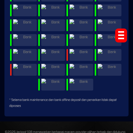
* Selama bank maintenance dan bank offline deposit dan penarikan tidak dapat
diproses
©2026 Jackpot108 menawarkan berbagai macam provider pilihan terbaik dan didukung