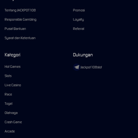
Tentang JACKPOT108
Promosi
Responsible Gambling
Loyalty
Pusat Bantuan
Referral
Syarat dan Ketentuan
Kategori
Dukungan
Hot Games
Jackpot108slot
Slots
Live Casino
Race
Togel
Olahraga
Crash Game
Arcade