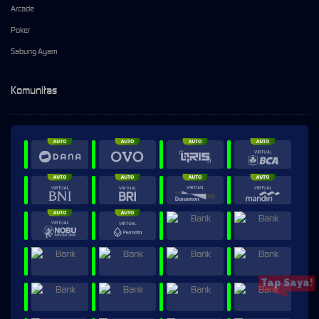
Arcade
Poker
Sabung Ayam
Komunitas
Tap Saya!