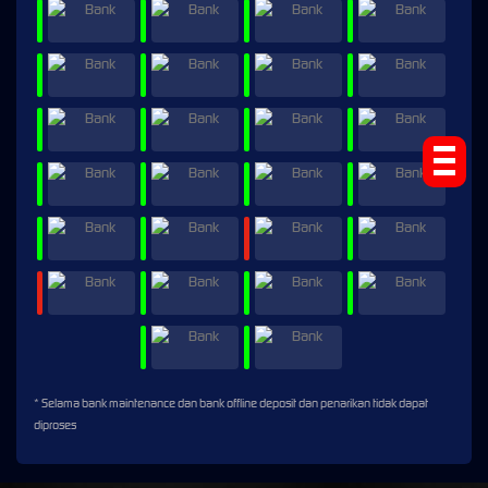
* Selama bank maintenance dan bank offline deposit dan penarikan tidak dapat
diproses