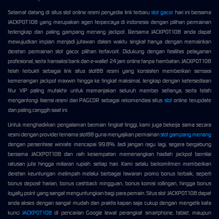
Selamat datang di situs slot online resmi penyedia link terbaru
slot gacor
hari ini bersama
JACKPOT108 yang merupakan agen terpercaya di indonesia dengan pilihan permainan
terlengkap dan paling gampang menang jackpot. Bersama JACKPOT108 anda dapat
mewujudkan impian menjadi jutawan dalam waktu singkat hanya dengan memainkan
deretan permainan slot gacor pilihan terfavorit. Didukung dengan fasilitas pelayanan
profesional, serta transaksi bank dan e-wallet 24 jam online tanpa hambatan. JACKPOT108
telah terbukti sebagai link situs slot88 resmi yang konsisten memberikan sensasi
kemenangan jackpot maxwin hingga ke tingkat maksimal, lengkap dengan ketersediaan
fitur VIP paling mutakhir untuk memanjakan seluruh member setianya, serta telah
mengantongi lisensi resmi dari PAGCOR sebagai rekomendasi situs
slot
online terupdate
dan paling canggih saat ini.
Untuk menghadirkan pengalaman bermain tingkat tinggi, kami juga bekerja sama secara
resmi dengan provider ternama slot88 guna menyajikan permainan
slot gampang menang
dengan persentase winrate mencapai 99.8%. Jadi jangan ragu lagi, segera bergabung
bersama JACKPOT108 dan raih kesempatan memenangkan hadiah jackpot bernilai
ratusan juta hingga miliaran rupiah setiap hari. Kami selalu berkomitmen memberikan
deretan keuntungan melimpah melalui berbagai tawaran promo bonus terbaik, seperti
bonus deposit harian, bonus cashback mingguan, bonus komisi rollingan, hingga bonus
loyalty point yang sangat menguntungkan bagi para pemain. Situs slot JACKPOT108 dapat
anda akses dengan sangat mudah dan praktis kapan saja cukup dengan mengetik kata
kunci
JACKPOT108
di pencarian Google lewat perangkat smartphone, tablet, maupun