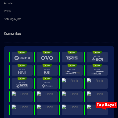
Arcade
Poker
Sabung Ayam
Komunitas
Tap Saya!