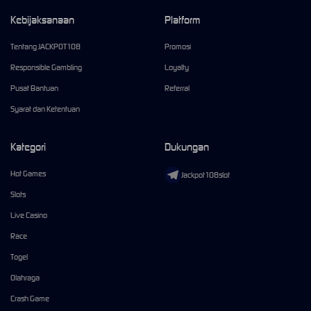
Kebijaksanaan
Platform
Tentang JACKPOT108
Promosi
Responsible Gambling
Loyalty
Pusat Bantuan
Referral
Syarat dan Ketentuan
Kategori
Dukungan
Hot Games
Jackpot108slot
Slots
Live Casino
Race
Togel
Olahraga
Crash Game