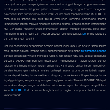
mewujudkan impian menjadi jutawan dalam waktu singkat hanya dengan memainkan
deretan permainan slot gacor pilihan terfavorit. Didukung dengan fasilitas pelayanan
profesional, serta transaksi bank dan e-wallet 24 jam online tanpa hambatan. JACKPOT108
telah terbukti sebagai link situs slot88 resmi yang konsisten memberikan sensasi
kemenangan jackpot maxwin hingga ke tingkat maksimal, lengkap dengan ketersediaan
fitur VIP paling mutakhir untuk memanjakan seluruh member setianya, serta telah
mengantongi lisensi resmi dari PAGCOR sebagai rekomendasi situs
slot
online terupdate
dan paling canggih saat ini.
Untuk menghadirkan pengalaman bermain tingkat tinggi, kami juga bekerja sama secara
resmi dengan provider ternama slot88 guna menyajikan permainan
slot gampang menang
dengan persentase winrate mencapai 99.8%. Jadi jangan ragu lagi, segera bergabung
bersama JACKPOT108 dan raih kesempatan memenangkan hadiah jackpot bernilai
ratusan juta hingga miliaran rupiah setiap hari. Kami selalu berkomitmen memberikan
deretan keuntungan melimpah melalui berbagai tawaran promo bonus terbaik, seperti
bonus deposit harian, bonus cashback mingguan, bonus komisi rollingan, hingga bonus
loyalty point yang sangat menguntungkan bagi para pemain. Situs slot JACKPOT108 dapat
anda akses dengan sangat mudah dan praktis kapan saja cukup dengan mengetik kata
kunci
JACKPOT108
di pencarian Google lewat perangkat smartphone, tablet, maupun
komputer anda.