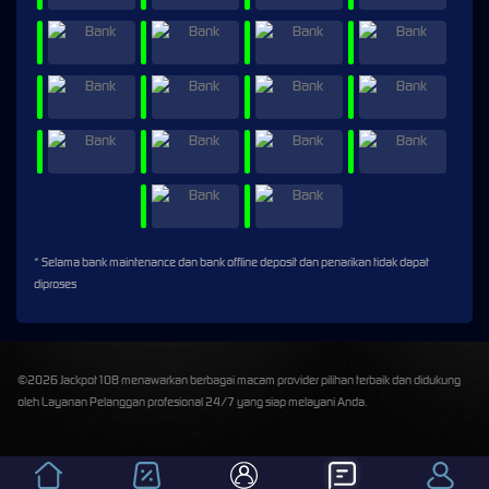
* Selama bank maintenance dan bank offline deposit dan penarikan tidak dapat
diproses
©2026 Jackpot108 menawarkan berbagai macam provider pilihan terbaik dan didukung
oleh Layanan Pelanggan profesional 24/7 yang siap melayani Anda.