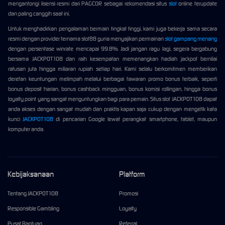
mengantongi lisensi resmi dari PAGCOR sebagai rekomendasi situs
slot
online terupdate
dan paling canggih saat ini.
Untuk menghadirkan pengalaman bermain tingkat tinggi, kami juga bekerja sama secara
resmi dengan provider ternama slot88 guna menyajikan permainan
slot gampang menang
dengan persentase winrate mencapai 99.8%. Jadi jangan ragu lagi, segera bergabung
bersama JACKPOT108 dan raih kesempatan memenangkan hadiah jackpot bernilai
ratusan juta hingga miliaran rupiah setiap hari. Kami selalu berkomitmen memberikan
deretan keuntungan melimpah melalui berbagai tawaran promo bonus terbaik, seperti
bonus deposit harian, bonus cashback mingguan, bonus komisi rollingan, hingga bonus
loyalty point yang sangat menguntungkan bagi para pemain. Situs slot JACKPOT108 dapat
anda akses dengan sangat mudah dan praktis kapan saja cukup dengan mengetik kata
kunci
JACKPOT108
di pencarian Google lewat perangkat smartphone, tablet, maupun
komputer anda.
Kebijaksanaan
Platform
Tentang JACKPOT108
Promosi
Responsible Gambling
Loyalty
Pusat Bantuan
Referral