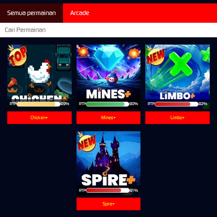
Semua permainan
Arcade
RTP
89%
RTP
90%
RTP
82%
Chicken+
Mines+
Limbo+
RTP
81%
Spire+