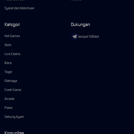
Syarat dan Ketentuan
Kategori
Dukungan
Hot Games
Jackpot108slot
Slots
Live Casino
Race
Togel
Olahraga
Crash Game
Arcade
Poker
Sabung Ayam
Komunitas