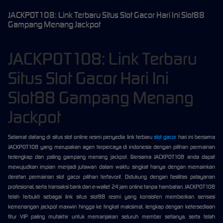
JACKPOT108: Link Terbaru Situs Slot Gacor Hari Ini Slot88
Gampang Menang Jackpot
JACKPOT108: Link Terbaru
Situs Slot Gacor Hari Ini
Slot88 Gampang Menang
Jackpot
Selamat datang di situs slot online resmi penyedia link terbaru
slot gacor
hari ini bersama
JACKPOT108 yang merupakan agen terpercaya di indonesia dengan pilihan permainan
terlengkap dan paling gampang menang jackpot. Bersama JACKPOT108 anda dapat
mewujudkan impian menjadi jutawan dalam waktu singkat hanya dengan memainkan
deretan permainan slot gacor pilihan terfavorit. Didukung dengan fasilitas pelayanan
profesional, serta transaksi bank dan e-wallet 24 jam online tanpa hambatan. JACKPOT108
telah terbukti sebagai link situs slot88 resmi yang konsisten memberikan sensasi
kemenangan jackpot maxwin hingga ke tingkat maksimal, lengkap dengan ketersediaan
fitur VIP paling mutakhir untuk memanjakan seluruh member setianya, serta telah