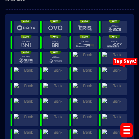
Tap Saya!