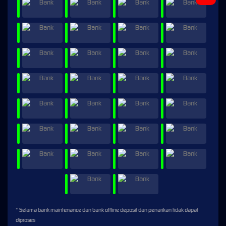
* Selama bank maintenance dan bank offline deposit dan penarikan tidak dapat
diproses