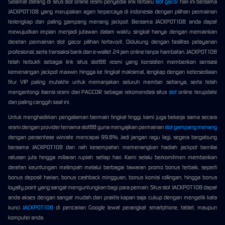
Selamat datang di situs slot online resmi penyedia link terbaru
slot gacor
hari ini bersama
JACKPOT108 yang merupakan agen terpercaya di indonesia dengan pilihan permainan
terlengkap dan paling gampang menang jackpot. Bersama JACKPOT108 anda dapat
mewujudkan impian menjadi jutawan dalam waktu singkat hanya dengan memainkan
deretan permainan slot gacor pilihan terfavorit. Didukung dengan fasilitas pelayanan
profesional, serta transaksi bank dan e-wallet 24 jam online tanpa hambatan. JACKPOT108
telah terbukti sebagai link situs slot88 resmi yang konsisten memberikan sensasi
kemenangan jackpot maxwin hingga ke tingkat maksimal, lengkap dengan ketersediaan
fitur VIP paling mutakhir untuk memanjakan seluruh member setianya, serta telah
mengantongi lisensi resmi dari PAGCOR sebagai rekomendasi situs
slot
online terupdate
dan paling canggih saat ini.
Untuk menghadirkan pengalaman bermain tingkat tinggi, kami juga bekerja sama secara
resmi dengan provider ternama slot88 guna menyajikan permainan
slot gampang menang
dengan persentase winrate mencapai 99.8%. Jadi jangan ragu lagi, segera bergabung
bersama JACKPOT108 dan raih kesempatan memenangkan hadiah jackpot bernilai
ratusan juta hingga miliaran rupiah setiap hari. Kami selalu berkomitmen memberikan
deretan keuntungan melimpah melalui berbagai tawaran promo bonus terbaik, seperti
bonus deposit harian, bonus cashback mingguan, bonus komisi rollingan, hingga bonus
loyalty point yang sangat menguntungkan bagi para pemain. Situs slot JACKPOT108 dapat
anda akses dengan sangat mudah dan praktis kapan saja cukup dengan mengetik kata
kunci
JACKPOT108
di pencarian Google lewat perangkat smartphone, tablet, maupun
komputer anda.