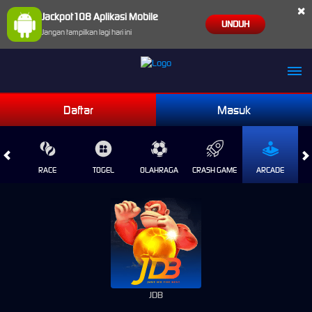
×
Jackpot108 Aplikasi Mobile
UNDUH
Jangan tampilkan lagi hari ini
Daftar
Masuk
SINO
RACE
TOGEL
OLAHRAGA
CRASH GAME
ARCADE
JDB