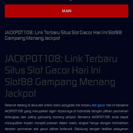
MAIN
JACKPOT108: Link Terbaru Situs Slot Gacor Hari Ini Slot88
Gampang Menang Jackpot
JACKPOT108: Link Terbaru
Situs Slot Gacor Hari Ini
Slot88 Gampang Menang
Jackpot
Selamat datang di situs slot online resmi penyedia link terbaru
slot gacor
hari ini bersama
JACKPOT108 yang merupakan agen terpercaya di indonesia dengan pilihan permainan
terlengkap dan paling gampang menang jackpot. Bersama JACKPOT108 anda dapat
mewujudkan impian menjadi jutawan dalam waktu singkat hanya dengan memainkan
deretan permainan slot gacor pilihan terfavorit. Didukung dengan fasilitas pelayanan