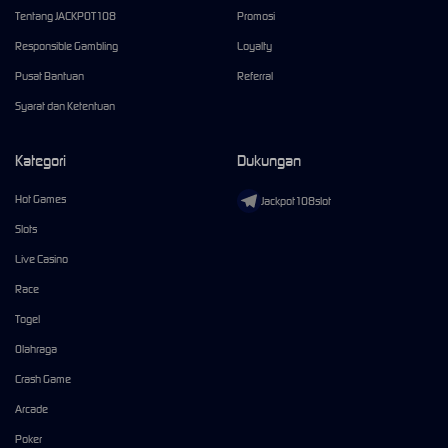
Tentang JACKPOT108
Promosi
Responsible Gambling
Loyalty
Pusat Bantuan
Referral
Syarat dan Ketentuan
Kategori
Dukungan
Hot Games
Jackpot108slot
Slots
Live Casino
Race
Togel
Olahraga
Crash Game
Arcade
Poker