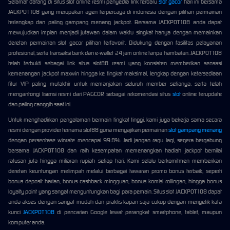
Selamat datang di situs slot online resmi penyedia link terbaru
slot gacor
hari ini bersama
JACKPOT108 yang merupakan agen terpercaya di indonesia dengan pilihan permainan
terlengkap dan paling gampang menang jackpot. Bersama JACKPOT108 anda dapat
mewujudkan impian menjadi jutawan dalam waktu singkat hanya dengan memainkan
deretan permainan slot gacor pilihan terfavorit. Didukung dengan fasilitas pelayanan
profesional, serta transaksi bank dan e-wallet 24 jam online tanpa hambatan. JACKPOT108
telah terbukti sebagai link situs slot88 resmi yang konsisten memberikan sensasi
kemenangan jackpot maxwin hingga ke tingkat maksimal, lengkap dengan ketersediaan
fitur VIP paling mutakhir untuk memanjakan seluruh member setianya, serta telah
mengantongi lisensi resmi dari PAGCOR sebagai rekomendasi situs
slot
online terupdate
dan paling canggih saat ini.
Untuk menghadirkan pengalaman bermain tingkat tinggi, kami juga bekerja sama secara
resmi dengan provider ternama slot88 guna menyajikan permainan
slot gampang menang
dengan persentase winrate mencapai 99.8%. Jadi jangan ragu lagi, segera bergabung
bersama JACKPOT108 dan raih kesempatan memenangkan hadiah jackpot bernilai
ratusan juta hingga miliaran rupiah setiap hari. Kami selalu berkomitmen memberikan
deretan keuntungan melimpah melalui berbagai tawaran promo bonus terbaik, seperti
bonus deposit harian, bonus cashback mingguan, bonus komisi rollingan, hingga bonus
loyalty point yang sangat menguntungkan bagi para pemain. Situs slot JACKPOT108 dapat
anda akses dengan sangat mudah dan praktis kapan saja cukup dengan mengetik kata
kunci
JACKPOT108
di pencarian Google lewat perangkat smartphone, tablet, maupun
komputer anda.