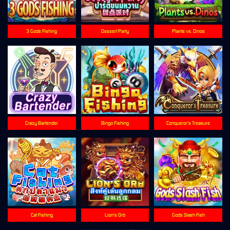
3 Gods Fishing
Dessert Party
Plants vs. Dinos
Crazy Bartender
Bingo Fishing
Conqueror's Treasure
Cat Fishing
Lion's Orb
Gods Slash Fish