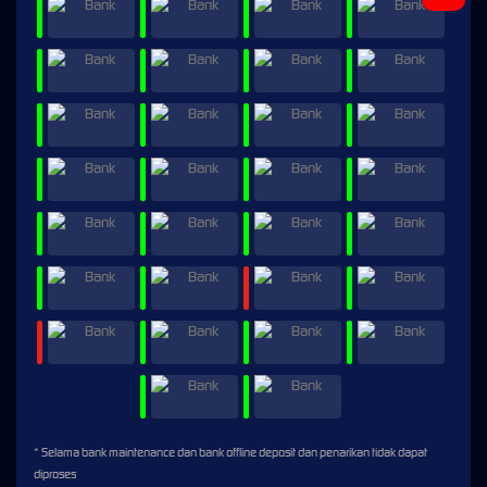
* Selama bank maintenance dan bank offline deposit dan penarikan tidak dapat
diproses