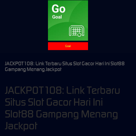
Goal
JACKPOT108: Link Terbaru Situs Slot Gacor Hari Ini Slot88
Gampang Menang Jackpot
JACKPOT108: Link Terbaru
Situs Slot Gacor Hari Ini
Slot88 Gampang Menang
Jackpot