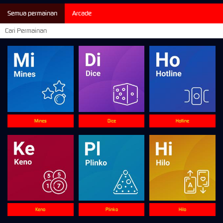
Semua permainan
Arcade
Mines
Dice
Hotline
Keno
Plinko
Hilo