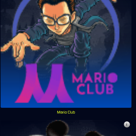
Mario Club
i