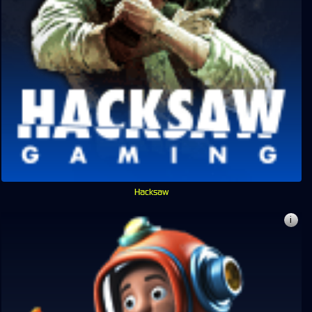
Hacksaw
i