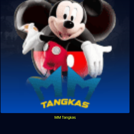
MM Tangkas