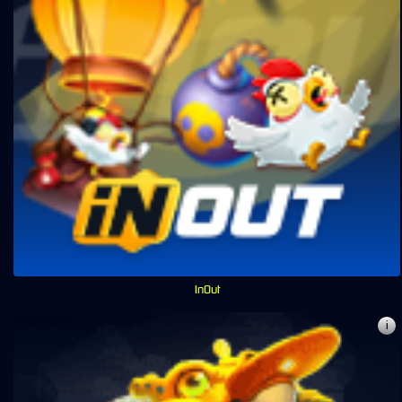
InOut
i