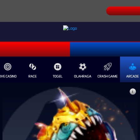
LIVE CASINO
RACE
TOGEL
OLAHRAGA
CRASH GAME
ARCADE
i