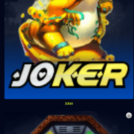
Joker
i