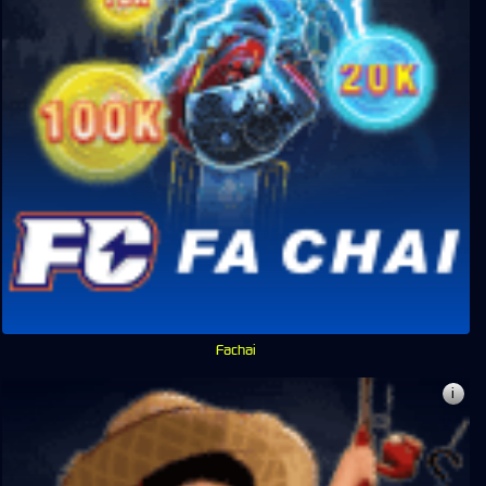
Fachai
i