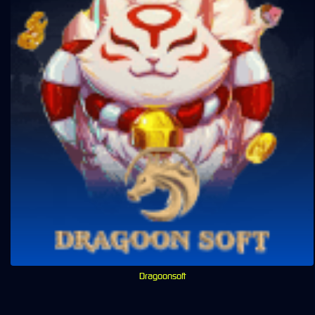
Dragoonsoft