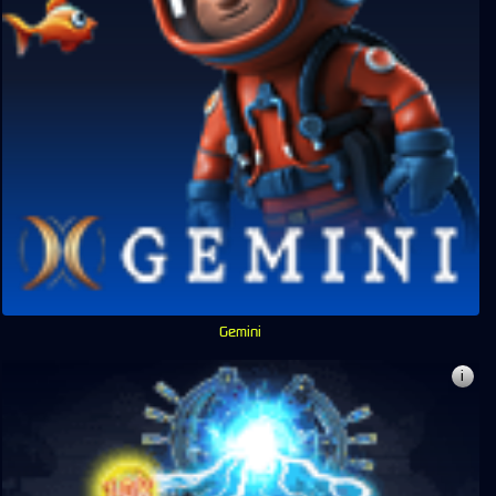
Gemini
i