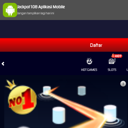
Jackpot108 Aplikasi Mobile
Jangan tampilkan lagi hari ini
Daftar
HOT GAMES
SLOTS
i