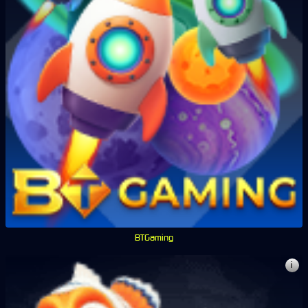
BTGaming
i